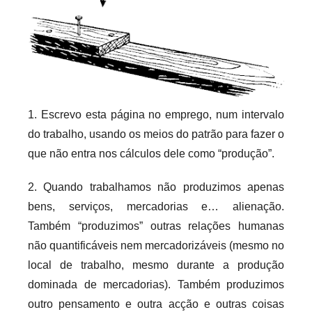
o
s
i
n
f
l
1. Escrevo esta página no emprego, num intervalo
e
do trabalho, usando os meios do patrão para fazer o
x
que não entra nos cálculos dele como “produção”.
i
v
2. Quando trabalhamos não produzimos apenas
e
bens, serviços, mercadorias e… alienação.
i
Também “produzimos” outras relações humanas
s
não quantificáveis nem mercadorizáveis (mesmo no
local de trabalho, mesmo durante a produção
dominada de mercadorias). Também produzimos
outro pensamento e outra acção e outras coisas