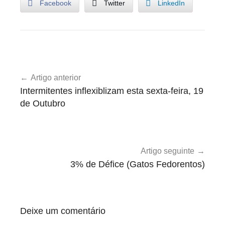
Facebook
Twitter
LinkedIn
U
Navegação
n
Artigo anterior
de
c
Intermitentes inflexiblizam esta sexta-feira, 19
a
artigos
de Outubro
t
e
g
o
Artigo seguinte
r
3% de Défice (Gatos Fedorentos)
i
z
e
Deixe um comentário
d