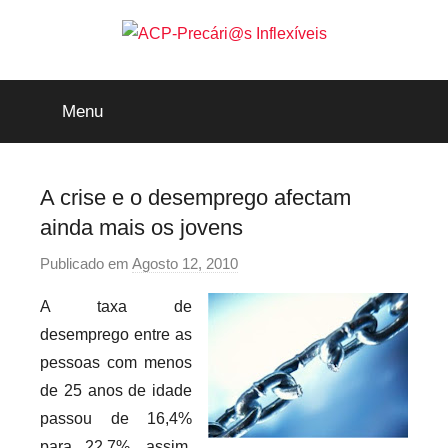
Saltar
para
o
ACP-
conteúdo
Menu
Precári@s
Inflexíveis
A crise e o desemprego afectam
ainda mais os jovens
Publicado em
Agosto 12, 2010
p
o
A taxa de
r
desemprego entre as
p
pessoas com menos
r
de 25 anos de idade
e
passou de 16,4%
c
a
para 22,7%, assim,