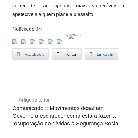
sociedade são apenas mais vulneráveis e
apetecíveis a quem planeia o assalto.
Notícia do
JN
by
Facebook
Twitter
LinkedIn
U
Navegação
n
Artigo anterior
de
c
Comunicado :: Movimentos desafiam
a
artigos
Governo a esclarecer como está a fazer a
t
recuperação de dívidas à Segurança Social
e
g