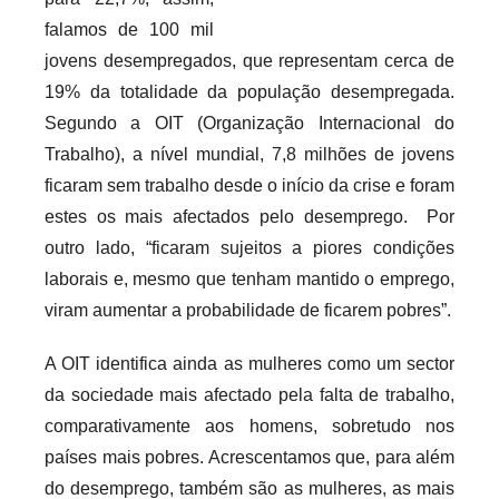
r
falamos de 100 mil
i
jovens desempregados, que representam cerca de
o
19% da totalidade da população desempregada.
s
Segundo a OIT (Organização Internacional do
i
Trabalho), a nível mundial, 7,8 milhões de jovens
n
ficaram sem trabalho desde o início da crise e foram
f
estes os mais afectados pelo desemprego. Por
l
outro lado, “ficaram sujeitos a piores condições
e
laborais e, mesmo que tenham mantido o emprego,
x
viram aumentar a probabilidade de ficarem pobres”.
i
v
A OIT identifica ainda as mulheres como um sector
e
da sociedade mais afectado pela falta de trabalho,
i
comparativamente aos homens, sobretudo nos
s
países mais pobres. Acrescentamos que, para além
do desemprego, também são as mulheres, as mais