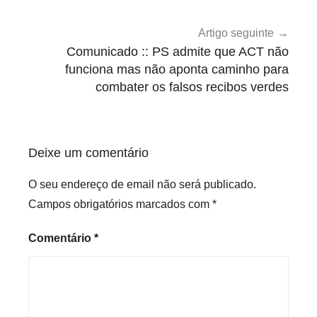
o
r
Artigo seguinte
i
Comunicado :: PS admite que ACT não
funciona mas não aponta caminho para
z
combater os falsos recibos verdes
e
d
Deixe um comentário
O seu endereço de email não será publicado.
Campos obrigatórios marcados com
*
Comentário
*