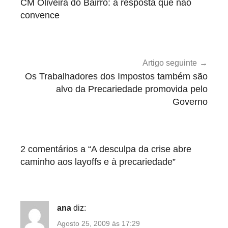
CM Oliveira do Bairro: a resposta que não
a
artigos
convence
t
e
g
o
Artigo seguinte
r
Os Trabalhadores dos Impostos também são
i
alvo da Precariedade promovida pelo
Governo
z
e
d
2 comentários a “
A desculpa da crise abre
caminho aos layoffs e à precariedade
”
ana
diz:
Agosto 25, 2009 às 17:29