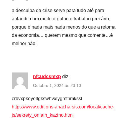
a desculpa da crise serve para tudo até para
aplaudir com muito orgulho o trabalho precário,
porque é nada mais nada menos do que a retoma
da economia… querem mesmo que comente…é
melhor não!
nfcudcsmxp
diz:
Outubro 1, 2024 às 23:10
crbvxpkeyeltgkswhvxlygmthmkssl
https://www.editions-anacharsis.com/local/cache-
js/sekrety_onlain_kazino.html