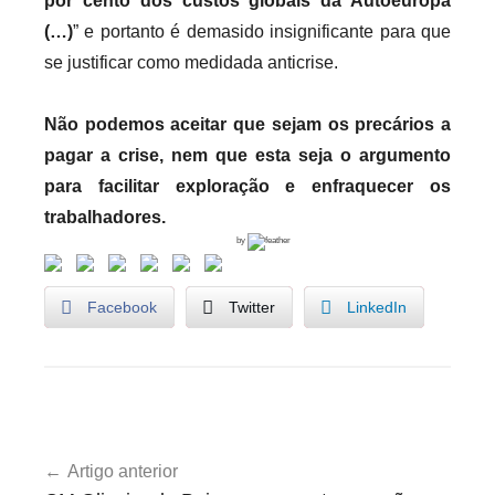
por cento dos custos globais da Autoeuropa
(…)
” e portanto é demasido insignificante para que
se justificar como medidada anticrise.
Não podemos aceitar que sejam os precários a
pagar a crise, nem que esta seja o argumento
para facilitar exploração e enfraquecer os
trabalhadores.
by
Facebook
Twitter
LinkedIn
U
Navegação
n
Artigo anterior
de
c