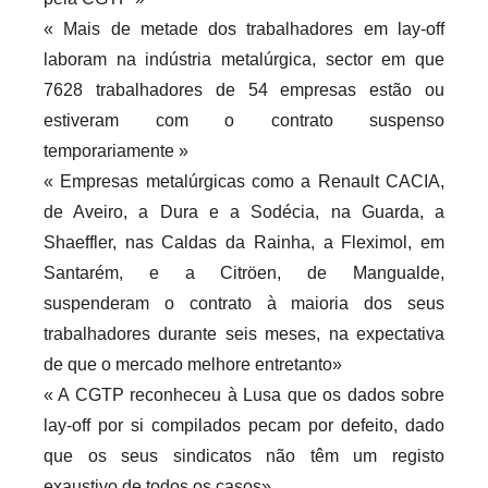
r
« Mais de metade dos trabalhadores em lay-off
i
laboram na indústria metalúrgica, sector em que
o
7628 trabalhadores de 54 empresas estão ou
s
estiveram com o contrato suspenso
i
temporariamente »
n
« Empresas metalúrgicas como a Renault CACIA,
f
de Aveiro, a Dura e a Sodécia, na Guarda, a
l
Shaeffler, nas Caldas da Rainha, a Fleximol, em
e
Santarém, e a Citröen, de Mangualde,
x
suspenderam o contrato à maioria dos seus
i
trabalhadores durante seis meses, na expectativa
v
de que o mercado melhore entretanto»
e
i
« A CGTP reconheceu à Lusa que os dados sobre
s
lay-off por si compilados pecam por defeito, dado
que os seus sindicatos não têm um registo
exaustivo de todos os casos»