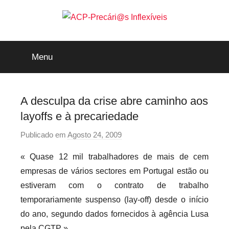
Saltar
para
o
ACP-
conteúdo
Menu
Precári@s
Inflexíveis
A desculpa da crise abre caminho aos
layoffs e à precariedade
Publicado em
Agosto 24, 2009
p
o
« Quase 12 mil trabalhadores de mais de cem
r
empresas de vários sectores em Portugal estão ou
p
estiveram com o contrato de trabalho
r
temporariamente suspenso (lay-off) desde o início
e
do ano, segundo dados fornecidos à agência Lusa
c
a
pela CGTP »