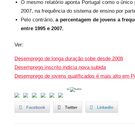
O mesmo relatório aponta Portugal como o único
i
2007, na frequência do sistema de ensino por part
s
Pelo contrário,
a percentagem de jovens a frequ
entre 1995 e 2007.
Ver:
Desemprego de longa duração sobe desde 2008
Desemprego inscrito indicia nova subida
Desemprego de jovens qualificados é mais alto em P
by
Facebook
Twitter
LinkedIn