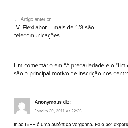
U
Navegação
n
Artigo anterior
c
de
IV. Flexilabor – mais de 1/3 são
a
artigos
telecomunicações
t
e
g
o
r
Um comentário em “
A precariedade e o "fim
i
são o principal motivo de inscrição nos cen
z
e
d
Anonymous
diz:
Janeiro 20, 2011 às 22:26
Ir ao IEFP é uma autêntica vergonha. Falo por exper