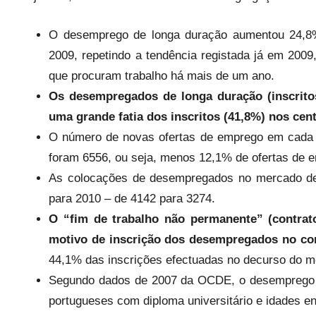
r
O desemprego de longa duração aumentou 24,8
e
c
2009, repetindo a tendência registada já em 20
a
que procuram trabalho há mais de um ano.
r
Os desempregados de longa duração (inscrit
i
uma grande fatia dos inscritos (41,8%)
nos cent
o
O número de novas ofertas de emprego em cada
s
foram 6556, ou seja, menos 12,1% de ofertas de
i
As colocações de desempregados no mercado de
n
para 2010 – de 4142 para 3274.
f
O
“fim de trabalho não permanente” (contrato
l
e
motivo de inscrição dos desempregados no con
x
44,1% das inscrições efectuadas no decurso do 
i
Segundo dados de 2007 da OCDE, o desemprego d
v
portugueses com diploma universitário e idades en
e