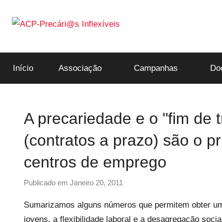
Saltar
para
o
ACP-
conteúdo
Início
Associação
Campanhas
Do
Precári@s
Inflexíveis
A precariedade e o "fim de
(contratos a prazo) são o pr
centros de emprego
Publicado em
Janeiro 20, 2011
p
o
Sumarizamos alguns números que permitem obter um
r
jovens, a flexibilidade laboral e a desagregação soci
p