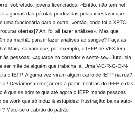
rre, sobretudo, jovens licenciados: «Então, não tem net
são algumas das pérolas produzidas pelas «bestas» que
e uma funcionária para a outra: «então, onde foi a XPTO
rocurar ofertas]? Ah, foi ali fazer análises». Mas que
10h da manhã, para ir fazer análises ao sangue? Faça as
ha! Mais, sabiam que, por exemplo, o IEFP de VFX tem
er às pessoas: «aguarde no corredor e sente-se». Juro, ela
eve ser mãe de alguém que trabalha lá. Uma V-E-R-G-O-N-
ara o IEFP. Alguma vez viram algum carro de IEFP na rua?
cial! Devíamos começar era a partir montras do IEFP e das
o é que se admite que até agora o IEFP mande pessoas
o de work que só induz à estupidez; frustração; baixa auto-
er? Mate-se o cabrão do patrão!