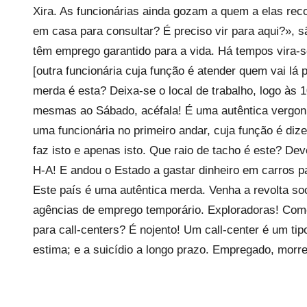
Xira. As funcionárias ainda gozam a quem a elas reco
em casa para consultar? É preciso vir para aqui?», 
têm emprego garantido para a vida. Há tempos vira-s
[outra funcionária cuja função é atender quem vai lá p
merda é esta? Deixa-se o local de trabalho, logo às 
mesmas ao Sábado, acéfala! É uma autêntica vergon
uma funcionária no primeiro andar, cuja função é diz
faz isto e apenas isto. Que raio de tacho é este? D
H-A! E andou o Estado a gastar dinheiro em carros p
Este país é uma autêntica merda. Venha a revolta so
agências de emprego temporário. Exploradoras! Com
para call-centers? É nojento! Um call-center é um tip
estima; e a suicídio a longo prazo. Empregado, morr