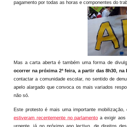
e
pagamento por todas as horas e componentes do trab
c
a
r
i
o
s
i
n
Mas a carta aberta é também uma forma de divu
f
ocorrer na próxima 2ª feira, a partir das 8h30, n
l
contactar a comunidade escolar, no sentido de den
e
apelo alargado que convoca os mais variados respon
x
não só.
i
v
Este protesto é mais uma importante mobilização
e
estiveram recentemente no parlamento
a exigir aos
i
urgente, já no próximo ano lectivo, de direitos d