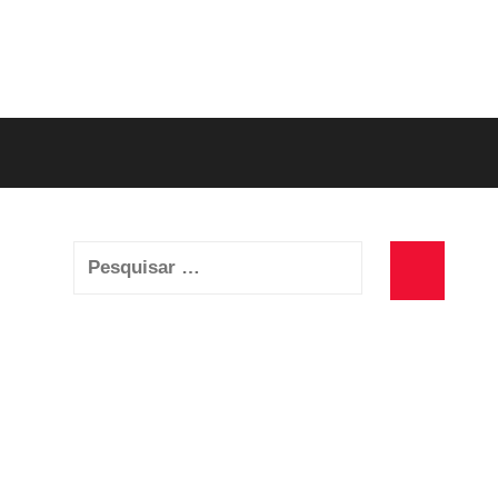
Pesquisar
por:
Pesquisa