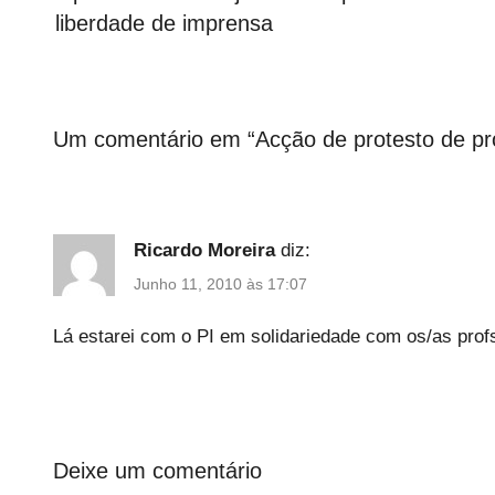
artigos
liberdade de imprensa
A
g
e
n
d
Um comentário em “
Acção de protesto de pr
a
Ricardo Moreira
diz:
Junho 11, 2010 às 17:07
Lá estarei com o PI em solidariedade com os/as prof
Deixe um comentário