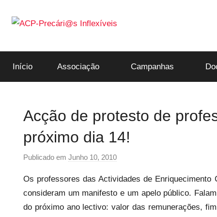
Saltar
para
o
ACP-
conteúdo
Início
Associação
Campanhas
Do
Precári@s
Inflexíveis
Acção de protesto de profe
próximo dia 14!
Publicado em
Junho 10, 2010
p
o
Os professores das Actividades de Enriquecimento 
r
consideram um manifesto e um apelo público. Falam 
p
do próximo ano lectivo: valor das remunerações, fim 
r