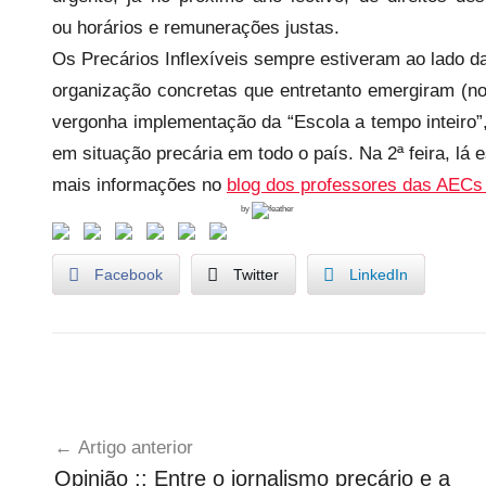
s
ou horários e remunerações justas.
Os Precários Inflexíveis sempre estiveram ao lado d
organização concretas que entretanto emergiram (no
vergonha implementação da “Escola a tempo inteiro”,
em situação precária em todo o país. Na 2ª feira, l
mais informações no
blog dos professores das AECs
by
Facebook
Twitter
LinkedIn
A
Navegação
E
Artigo anterior
C
de
Opinião :: Entre o jornalismo precário e a
,