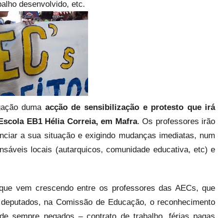
alho desenvolvido, etc.
lgação duma
acção de sensibilização e protesto que irá
a Escola EB1 Hélia Correia, em Mafra
. Os professores irão
unciar a sua situação e exigindo mudanças imediatas, num
sáveis locais (autarquicos, comunidade educativa, etc) e
, que vem crescendo entre os professores das AECs, que
 deputados, na Comissão de Educação, o reconhecimento
esde sempre negados – contrato de trabalho, férias pagas