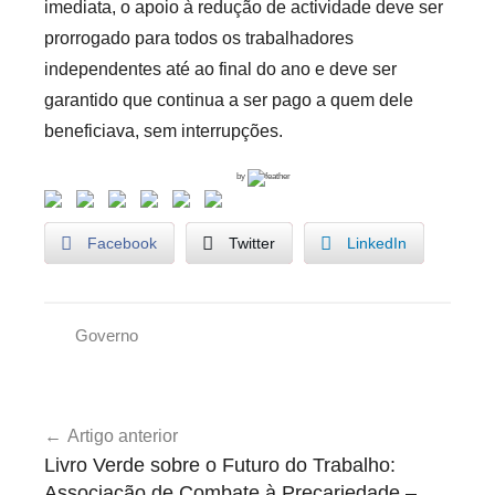
imediata, o apoio à redução de actividade deve ser
prorrogado para todos os trabalhadores
independentes até ao final do ano e deve ser
garantido que continua a ser pago a quem dele
beneficiava, sem interrupções.
by
Facebook
Twitter
LinkedIn
Governo
U
n
Navegação
c
Artigo anterior
de
a
Livro Verde sobre o Futuro do Trabalho:
t
artigos
Associação de Combate à Precariedade –