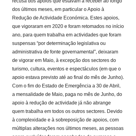
recusa dos apoios que estavam a receber ao longo
r
dos últimos meses, em particular o Apoio à
e
Redução de Actividade Económica. Estes apoios,
c
á
que vigoraram em 2020 e foram retomados no início
r
ano, para quem trabalha em actividades que foram
i
suspensas “por determinação legislativa ou
o
administrativa de fonte governamental”, deixaram
s
de vigorar em Maio, à excepção dos sectores do
I
turismo, cultura, eventos e espectáculos (em que o
n
apoio estava previsto até ao final do mês de Junho).
f
Com o fim do Estado de Emergência a 30 de Abril,
l
a mensalidade de Maio, paga no mês de Junho, do
e
apoio à redução de actividade já não abrange
x
quem trabalha em todos os outros sectores. Devido
í
à complexidade e à sobreposição de apoios, com
v
múltiplas alterações nos últimos meses, as pessoas
e