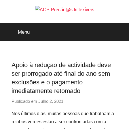
Saltar
para
o
ACP-
conteúdo
Menu
Precári@s
Inflexíveis
Apoio à redução de actividade deve
ser prorrogado até final do ano sem
exclusões e o pagamento
imediatamente retomado
Publicado em
Julho 2, 2021
p
o
Nos últimos dias, muitas pessoas que trabalham a
r
recibos verdes estão a ser confrontadas com a
P