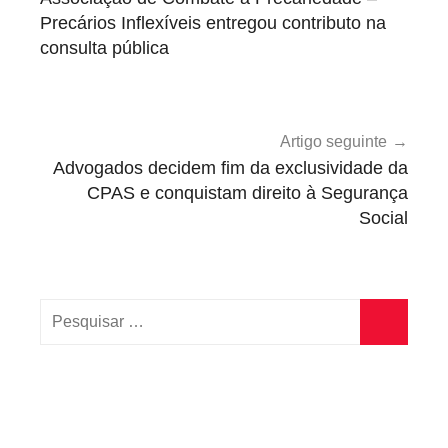
e
Precários Inflexíveis entregou contributo na
g
consulta pública
o
r
i
z
Artigo seguinte
Advogados decidem fim da exclusividade da
e
CPAS e conquistam direito à Segurança
d
Social
Pesquisar
por:
Pesquisa