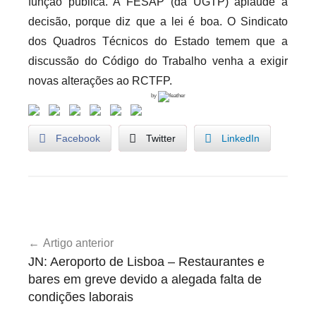
função pública. A FESAP (da UGTP) aplaude a
decisão, porque diz que a lei é boa. O Sindicato
dos Quadros Técnicos do Estado temem que a
discussão do Código do Trabalho venha a exigir
novas alterações ao RCTFP.
by
Facebook
Twitter
LinkedIn
A
Navegação
g
Artigo anterior
de
e
JN: Aeroporto de Lisboa – Restaurantes e
n
artigos
bares em greve devido a alegada falta de
d
condições laborais
a