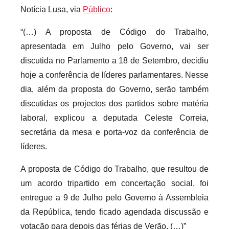
Notícia Lusa, via
Público
:
r
i
“(…) A proposta de Código do Trabalho,
o
apresentada em Julho pelo Governo, vai ser
s
discutida no Parlamento a 18 de Setembro, decidiu
i
hoje a conferência de líderes parlamentares. Nesse
n
dia, além da proposta do Governo, serão também
f
discutidas os projectos dos partidos sobre matéria
l
laboral, explicou a deputada Celeste Correia,
e
x
secretária da mesa e porta-voz da conferência de
i
líderes.
v
A proposta de Código do Trabalho, que resultou de
e
um acordo tripartido em concertação social, foi
i
entregue a 9 de Julho pelo Governo à Assembleia
s
da República, tendo ficado agendada discussão e
votação para depois das férias de Verão. (…)”