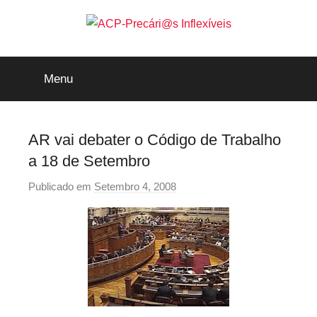
Saltar
para
o
ACP-
conteúdo
Menu
Precári@s
Inflexíveis
AR vai debater o Código de Trabalho
a 18 de Setembro
Publicado em
Setembro 4, 2008
p
o
r
p
r
e
c
a