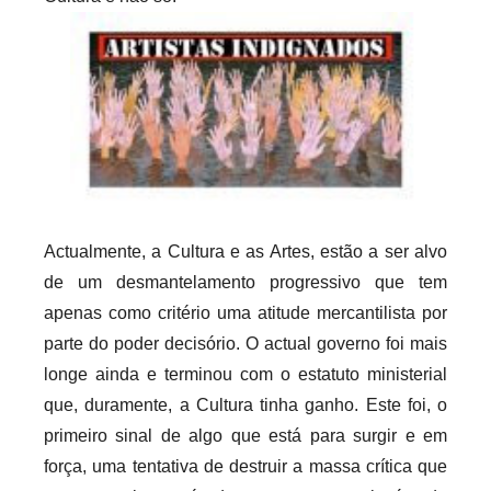
i
o
s
i
n
f
l
e
x
Actualmente, a Cultura e as Artes, estão a ser alvo
i
de um desmantelamento progressivo que tem
v
apenas como critério uma atitude mercantilista por
e
parte do poder decisório. O actual governo foi mais
i
longe ainda e terminou com o estatuto ministerial
s
que, duramente, a Cultura tinha ganho. Este foi, o
primeiro sinal de algo que está para surgir e em
força, uma tentativa de destruir a massa crítica que