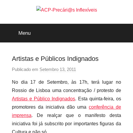
Saltar
para
o
ACP-
conteúdo
Menu
Precári@s
Inflexíveis
Artistas e Públicos Indignados
Publicado em
Setembro 13, 2011
p
o
No dia 17 de Setembro, às 17h, terá lugar no
r
Rossio de Lisboa uma concentração / protesto de
p
Artistas e Público Indignados
. Esta quinta-feira, os
r
promotores da iniciativa dão uma
conferência de
e
imprensa
. De realçar que o manifesto desta
c
a
iniciativa foi já subscrito por importantes figuras da
r
Cultura e não só.