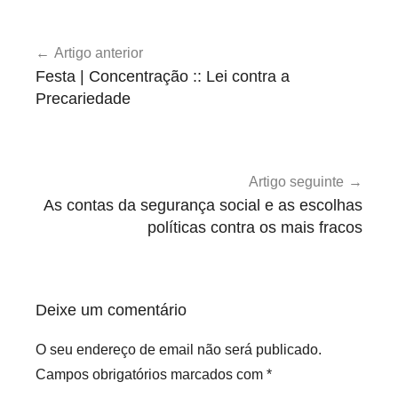
U
Navegação
n
Artigo anterior
de
c
Festa | Concentração :: Lei contra a
a
artigos
Precariedade
t
e
g
o
Artigo seguinte
r
As contas da segurança social e as escolhas
i
políticas contra os mais fracos
z
e
d
Deixe um comentário
O seu endereço de email não será publicado.
Campos obrigatórios marcados com
*