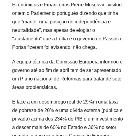
e
Económicos e Financeiros Pierre Moscovici visitou
c
ontem o Parlamento português dizendo que tinha
a
que “manter uma posição de independência e
r
neutralidade”, mas apesar de elogiar o
i
“ajustamento” que a troika e o governo de Passos e
o
Portas fizeram foi avisando: não chega.
s
i
A equipa técnica da Comissão Europeia informou o
n
governo até ao fim de abril tem de ser apresentado
f
um Plano nacional de Reformas para tratar de sete
l
áreas problemáticas.
e
x
E face a um desemprego real de 29%m uma taxa
i
de pobreza de 20% e uma dívida externa (pública e
v
privada) acima dos 234% do PIB e um investimento
e
a descer mais de 60% no Estado e 36% no setor
i
s
privado, o que escolheu a Comissão Europeia