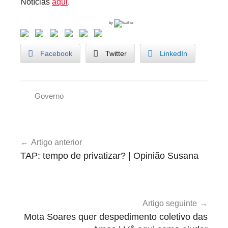
Notícias
aqui
.
by
Facebook
Twitter
LinkedIn
Governo
G
o
Navegação
v
Artigo anterior
de
e
TAP: tempo de privatizar? | Opinião Susana
r
artigos
n
o
,
Artigo seguinte
T
Mota Soares quer despedimento coletivo das