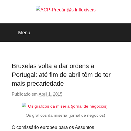
Saltar
para
o
ACP-
conteúdo
Menu
Precári@s
Inflexíveis
Bruxelas volta a dar ordens a
Portugal: até fim de abril têm de ter
mais precariedade
Publicado em
Abril 1, 2015
p
o
r
Os gráficos da miséria (jornal de negócios)
p
r
O comissário europeu para os Assuntos