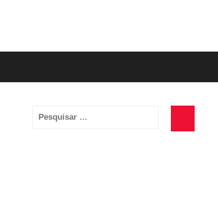
Pesquisar
por:
Pesquisa