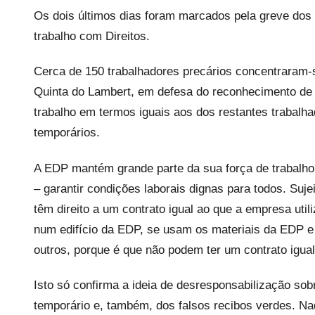
r
Os dois últimos dias foram marcados pela greve dos
e
trabalho com Direitos.
c
a
Cerca de 150 trabalhadores precários concentraram-
r
Quinta do Lambert, em defesa do reconhecimento de 
i
trabalho em termos iguais aos dos restantes trabal
o
temporários.
s
i
A EDP mantém grande parte da sua força de trabalho 
n
– garantir condições laborais dignas para todos. Suj
f
l
têm direito a um contrato igual ao que a empresa util
e
num edifício da EDP, se usam os materiais da EDP e
x
outros, porque é que não podem ter um contrato igua
i
v
Isto só confirma a ideia de desresponsabilização sob
e
temporário e, também, dos falsos recibos verdes. Na