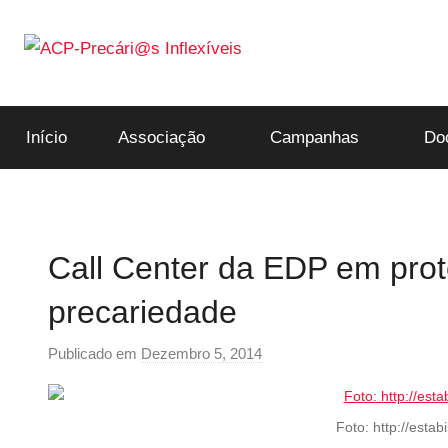
Saltar
para
o
ACP-
conteúdo
Início
Associação
Campanhas
Do
Precári@s
Inflexíveis
Call Center da EDP em prot
precariedade
Publicado em
Dezembro 5, 2014
p
o
r
Foto: http://estab
p