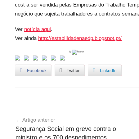
i
cost a ser vendida pelas Empresas do Trabalho Tem
s
negócio que sujeita trabalhadores a contratos seman
Ver
notícia aqui
.
Ver ainda
http://estabilidadenaedp.blogspot.pt/
by
Facebook
Twitter
LinkedIn
T
Navegação
r
Artigo anterior
a
de
Segurança Social em greve contra o
b
artigos
ministro e os 700 despedimentos
a