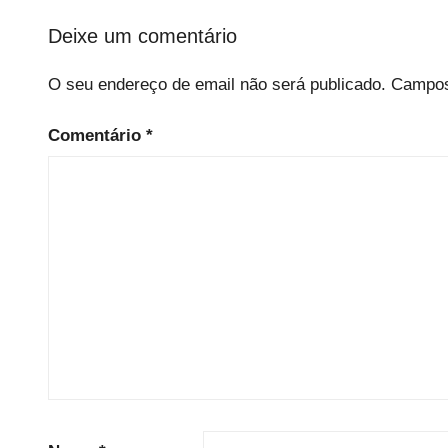
i
a
Deixe um comentário
S
O seu endereço de email não será publicado.
Campos
e
m
Comentário
*
P
r
e
c
á
r
i
o
s