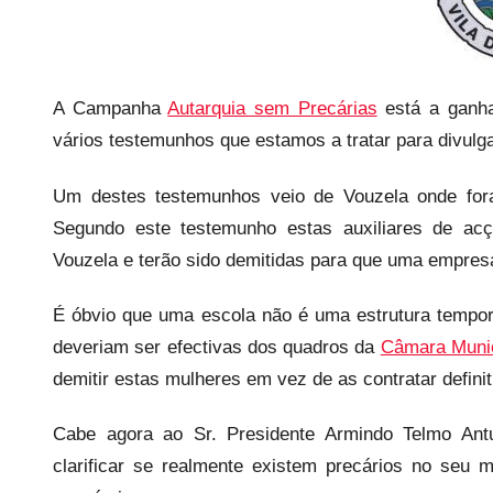
a
r
i
o
A Campanha
Autarquia sem Precárias
está a ganha
s
vários testemunhos que estamos a tratar para divulg
i
n
Um destes testemunhos veio de Vouzela onde fora
f
Segundo este testemunho estas auxiliares de ac
l
Vouzela e terão sido demitidas para que uma empresa
e
x
É óbvio que uma escola não é uma estrutura tempor
i
deveriam ser efectivas dos quadros da
Câmara Munic
v
demitir estas mulheres em vez de as contratar defini
e
i
Cabe agora ao Sr. Presidente Armindo Telmo Antun
s
clarificar se realmente existem precários no seu 