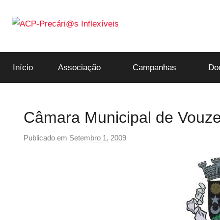
Saltar
para
o
ACP-
conteúdo
Início
Associação
Campanhas
Do
Precári@s
Inflexíveis
Câmara Municipal de Vouzel
Publicado em
Setembro 1, 2009
p
o
r
p
r
e
c