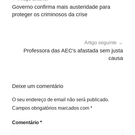
de
v
Governo confirma mais austeridade para
e
artigos
proteger os criminosos da crise
r
n
o
Artigo seguinte
Professora das AEC's afastada sem justa
causa
Deixe um comentário
O seu endereço de email não será publicado.
Campos obrigatórios marcados com
*
Comentário
*