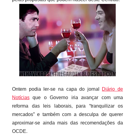
r
i
o
s
i
n
f
l
e
x
i
Ontem podia ler-se na capa do jornal
Diário de
v
Notícias
que o Governo iria avançar com uma
e
reforma das leis laborais, para “tranquilizar os
i
mercados” e também com a desculpa de querer
s
aproximar-se ainda mais das recomendações da
OCDE.