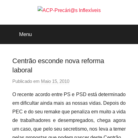
Saltar
para
o
ACP-
conteúdo
Menu
Precári@s
Inflexíveis
Centrão esconde nova reforma
laboral
Publicado em
Maio 15, 2010
p
o
O recente acordo entre PS e PSD está determinado
r
em dificultar ainda mais as nossas vidas. Depois do
p
PEC e do seu remake que penaliza em muito a vida
r
de trabalhadores e desempregados, chega agora
e
um caso, que pelo seu secretismo, nos leva a temer
c
a
pelas propostas que podem nascer deste Centrão.