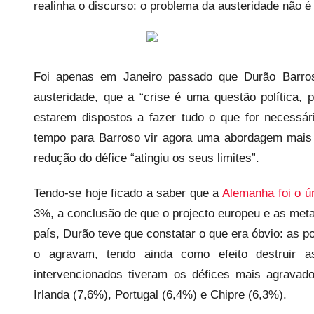
e
realinha o discurso: o problema da austeridade não 
c
a
r
Foi apenas em Janeiro passado que Durão Barros
i
o
austeridade, que a “crise é uma questão política
s
estarem dispostos a fazer tudo o que for necessá
i
tempo para Barroso vir agora uma abordagem mais s
n
redução do défice “atingiu os seus limites”.
f
l
Tendo-se hoje ficado a saber que a
Alemanha foi o ú
e
3%, a conclusão de que o projecto europeu e as me
x
país, Durão teve que constatar o que era óbvio: as 
i
o agravam, tendo ainda como efeito destruir 
v
intervencionados tiveram os défices mais agravad
e
Irlanda (7,6%), Portugal (6,4%) e Chipre (6,3%).
i