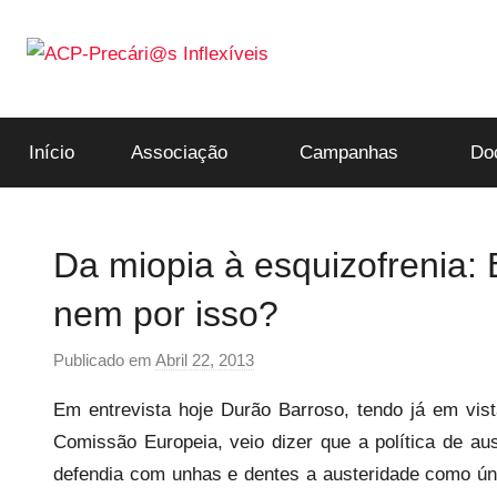
Saltar
para
o
ACP-
conteúdo
Início
Associação
Campanhas
Do
Precári@s
Inflexíveis
Da miopia à esquizofrenia: 
nem por isso?
Publicado em
Abril 22, 2013
p
o
Em entrevista hoje Durão Barroso, tendo já em vist
r
Comissão Europeia, veio dizer que a política de au
p
defendia com unhas e dentes a austeridade como ú
r