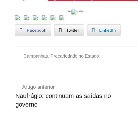
by
Facebook
Twitter
LinkedIn
Campanhas
,
Precariedade no Estado
P
r
Navegação
e
Artigo anterior
c
de
Naufrágio: continuam as saídas no
á
artigos
governo
r
i
o
s
d