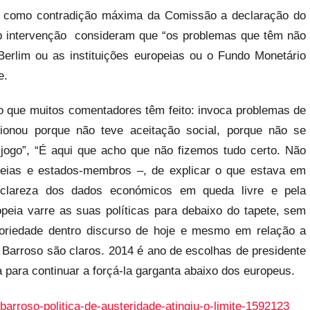
do como contradição máxima da Comissão a declaração do
ob intervenção consideram que “os problemas que têm não
Berlim ou as instituições europeias ou o Fundo Monetário
e.
go que muitos comentadores têm feito: invoca problemas de
ionou porque não teve aceitação social, porque não se
jogo”, “É aqui que acho que não fizemos tudo certo. Não
opeias e estados-membros –, de explicar o que estava em
a clareza dos dados económicos em queda livre e pela
peia varre as suas políticas para debaixo do tapete, sem
itoriedade dentro discurso de hoje e mesmo em relação a
 Barroso são claros. 2014 é ano de escolhas de presidente
a para continuar a forçá-la garganta abaixo dos europeus.
/barroso-politica-de-austeridade-atingiu-o-limite-1592123