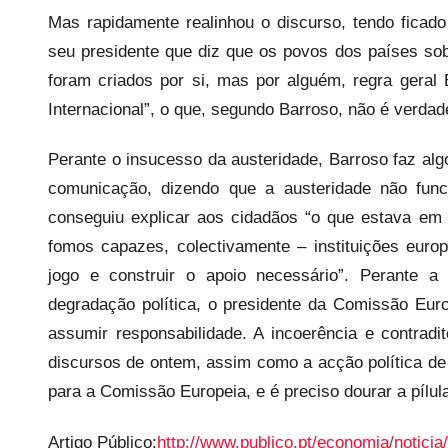
s
Mas rapidamente realinhou o discurso, tendo fica
seu presidente que diz que os povos dos países s
foram criados por si, mas por alguém, regra geral 
Internacional”, o que, segundo Barroso, não é verdad
Perante o insucesso da austeridade, Barroso faz al
comunicação, dizendo que a austeridade não func
conseguiu explicar aos cidadãos “o que estava em 
fomos capazes, colectivamente – instituições eur
jogo e construir o apoio necessário”. Perante 
degradação política, o presidente da Comissão Euro
assumir responsabilidade. A incoerência e contrad
discursos de ontem, assim como a acção política de
para a Comissão Europeia, e é preciso dourar a pílul
Artigo Público:
http://www.publico.pt/economia/noticia