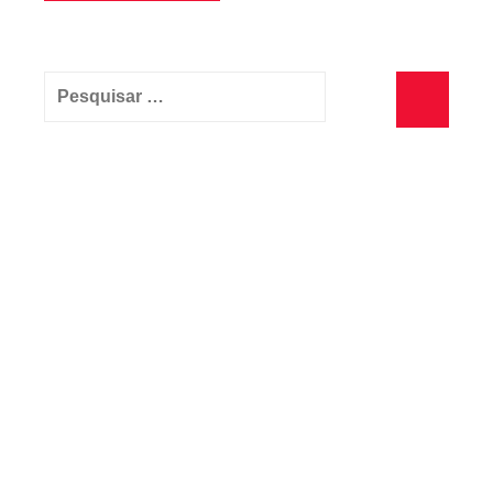
Pesquisar
por:
Pesquisa