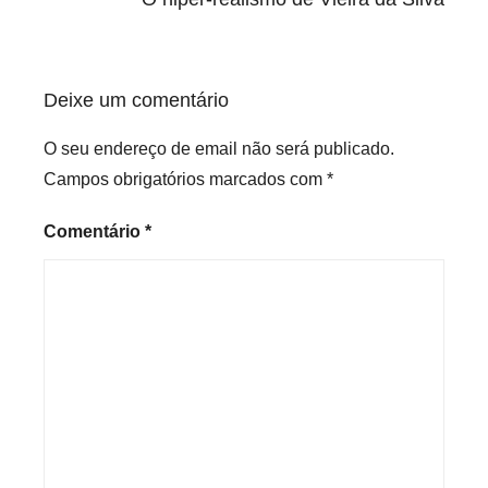
r
i
z
Deixe um comentário
e
d
O seu endereço de email não será publicado.
Campos obrigatórios marcados com
*
Comentário
*