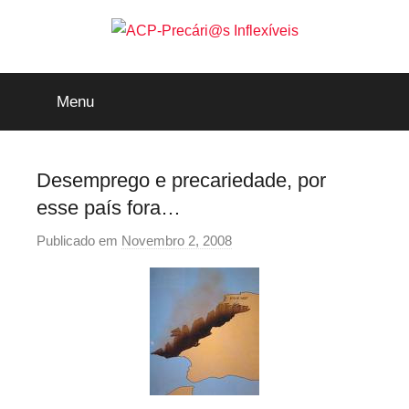
Saltar
para
o
ACP-
conteúdo
Menu
Precári@s
Inflexíveis
Desemprego e precariedade, por
esse país fora…
Publicado em
Novembro 2, 2008
p
o
r
p
r
e
c
a