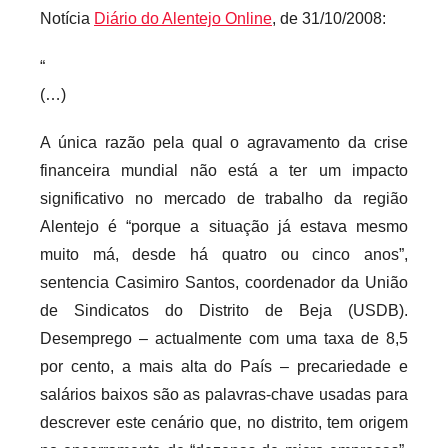
Notícia
Diário do Alentejo Online
, de 31/10/2008:
r
i
“
o
(…)
s
i
A única razão pela qual o agravamento da crise
n
financeira mundial não está a ter um impacto
f
significativo no mercado de trabalho da região
l
Alentejo é “porque a situação já estava mesmo
e
muito má, desde há quatro ou cinco anos”,
x
sentencia Casimiro Santos, coordenador da União
i
v
de Sindicatos do Distrito de Beja (USDB).
e
Desemprego – actualmente com uma taxa de 8,5
i
por cento, a mais alta do País – precariedade e
s
salários baixos são as palavras-chave usadas para
descrever este cenário que, no distrito, tem origem