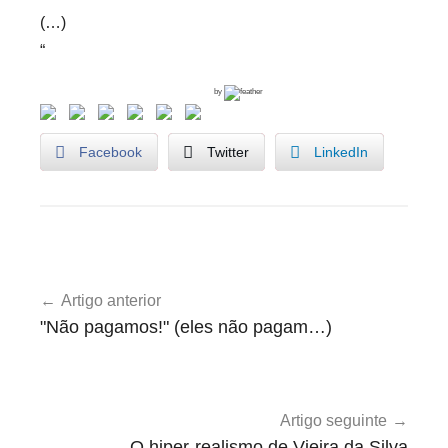
(…)
“
by
Facebook
Twitter
LinkedIn
U
Navegação
n
Artigo anterior
de
c
"Não pagamos!" (eles não pagam…)
a
artigos
t
e
g
Artigo seguinte
o
O hiper-realismo de Vieira da Silva