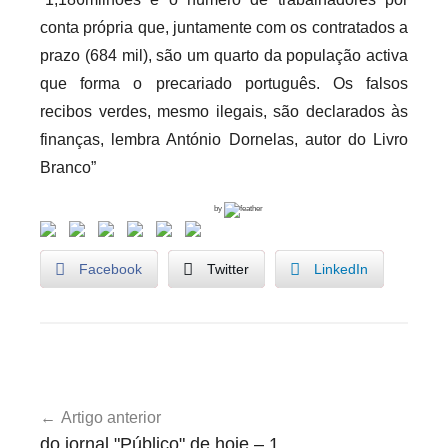
conta própria que, juntamente com os contratados a
prazo (684 mil), são um quarto da população activa
que forma o precariado português. Os falsos
recibos verdes, mesmo ilegais, são declarados às
finanças, lembra António Dornelas, autor do Livro
Branco”
by
Facebook
Twitter
LinkedIn
U
Navegação
n
Artigo anterior
de
c
do jornal "Público" de hoje – 1