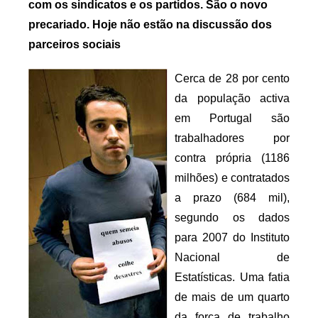
com os sindicatos e os partidos. São o novo
i
precariado. Hoje não estão na discussão dos
o
parceiros sociais
s
i
Cerca de 28 por cento
n
da população activa
f
em Portugal são
l
trabalhadores por
e
contra própria (1186
x
milhões) e contratados
i
a prazo (684 mil),
v
e
segundo os dados
i
para 2007 do Instituto
s
Nacional de
Estatísticas. Uma fatia
de mais de um quarto
da força de trabalho