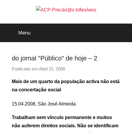
Saltar
para
o
ACP-
conteúdo
Menu
Precári@s
Inflexíveis
do jornal "Público" de hoje – 2
Publicado em
Abril 15, 2008
p
o
Mais de um quarto da população activa não está
r
na concertação social
p
r
15.04.2008, São José Almeida
e
c
Trabalham sem vínculo permanente e muitos
a
não auferem direitos soci
ais. Não se identificam
r