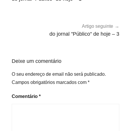
a
artigos
t
e
g
Artigo seguinte
o
do jornal "Público" de hoje – 3
r
i
z
Deixe um comentário
e
d
O seu endereço de email não será publicado.
Campos obrigatórios marcados com
*
Comentário
*