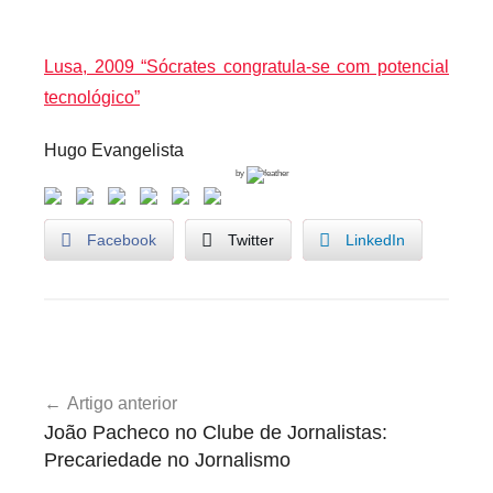
Lusa, 2009 “Sócrates congratula-se com potencial
tecnológico”
Hugo Evangelista
by
Facebook
Twitter
LinkedIn
B
Navegação
o
Artigo anterior
de
l
João Pacheco no Clube de Jornalistas:
s
artigos
Precariedade no Jornalismo
e