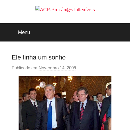
Saltar
para
o
ACP-
conteúdo
Menu
Precári@s
Inflexíveis
Ele tinha um sonho
Publicado em
Novembro 14, 2009
p
o
r
p
r
e
c
a
r