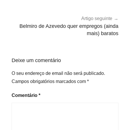
i
r
o
Artigo seguinte
s
Belmiro de Azevedo quer empregos (ainda
,
mais) baratos
O
p
i
Deixe um comentário
n
i
O seu endereço de email não será publicado.
ã
Campos obrigatórios marcados com
*
o
Comentário
*