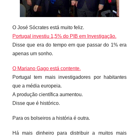
i
o
s
O José Sócrates está muito feliz.
i
Portugal investiu 1,5% do PIB em Investigação.
n
Disse que era do tempo em que passar do 1% era
f
apenas um sonho.
l
e
O Mariano Gago está contente.
x
Portugal tem mais investigadores por habitantes
i
que a média europeia.
v
A produção científica aumentou.
e
i
Disse que é histórico.
s
Para os bolseiros a história é outra.
Há mais dinheiro para distribuir a muitos mais