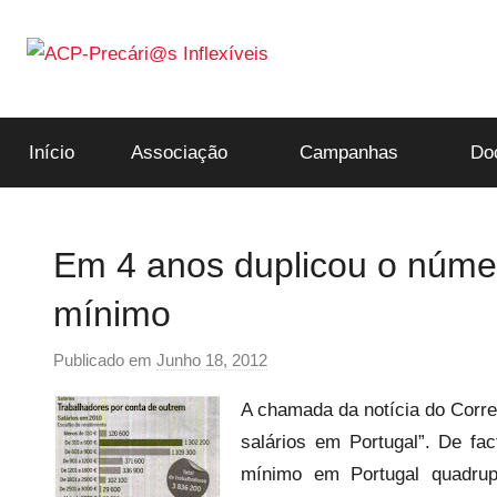
Saltar
para
o
ACP-
conteúdo
Início
Associação
Campanhas
Do
Precári@s
Inflexíveis
Em 4 anos duplicou o núme
mínimo
Publicado em
Junho 18, 2012
p
o
A chamada da notícia do Correi
r
salários em Portugal”. De fa
p
mínimo em Portugal quadrup
r