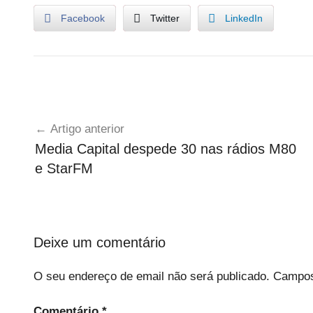
s
Facebook
Twitter
LinkedIn
G
Navegação
o
Artigo anterior
v
de
Media Capital despede 30 nas rádios M80
e
artigos
e StarFM
r
n
o
Deixe um comentário
O seu endereço de email não será publicado.
Campos
Comentário
*