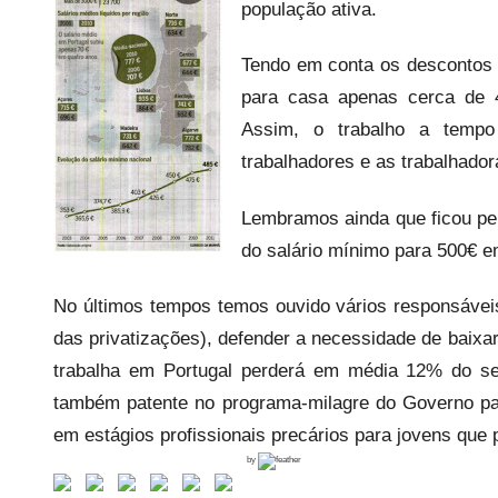
e
população ativa.
c
Tendo em conta os descontos 
a
r
para casa apenas cerca de 4
i
Assim, o trabalho a tempo
o
trabalhadores e as trabalhado
s
i
Lembramos ainda que ficou pe
n
do salário mínimo para 500€ e
f
l
No últimos tempos temos ouvido vários responsáveis
e
das privatizações), defender a necessidade de baixa
x
trabalha em Portugal perderá em média 12% do seu 
i
também patente no programa-milagre do Governo pa
v
em estágios profissionais precários para jovens qu
e
by
i