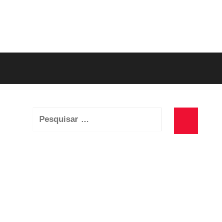
Pesquisar
por:
Pesquisa