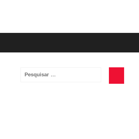
Pesquisar
por:
Pesquisa