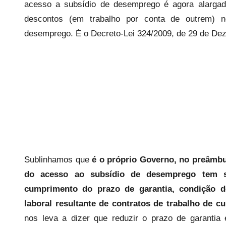
e
acesso a subsídio de desemprego é agora alarga
c
descontos (em trabalho por conta de outrem) n
a
desemprego. É o Decreto-Lei 324/2009, de 29 de De
r
i
o
s
i
n
f
l
e
Sublinhamos que
é o próprio Governo, no preâmbu
x
i
do acesso ao subsídio de desemprego tem sid
v
cumprimento do prazo de garantia, condição d
e
laboral resultante de contratos de trabalho de c
i
nos leva a dizer que reduzir o prazo de garanti