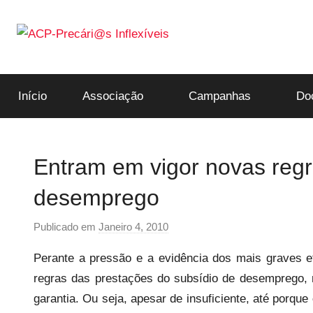
Saltar
para
o
ACP-
conteúdo
Início
Associação
Campanhas
Do
Precári@s
Inflexíveis
Entram em vigor novas regr
desemprego
Publicado em
Janeiro 4, 2010
p
o
Perante a pressão e a evidência dos mais graves efe
r
regras das prestações do subsídio de desemprego,
p
garantia. Ou seja, apesar de insuficiente, até porque
r