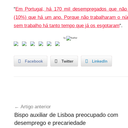
“
Em Portugal, há 170 mil desempregados que não 
(10%) que há um ano. Porque não trabalharam o nú
sem trabalho há tanto tempo que já os esgotaram
“.
by
Facebook
Twitter
LinkedIn
G
Navegação
o
Artigo anterior
v
de
Bispo auxiliar de Lisboa preocupado com
e
artigos
desemprego e precariedade
r