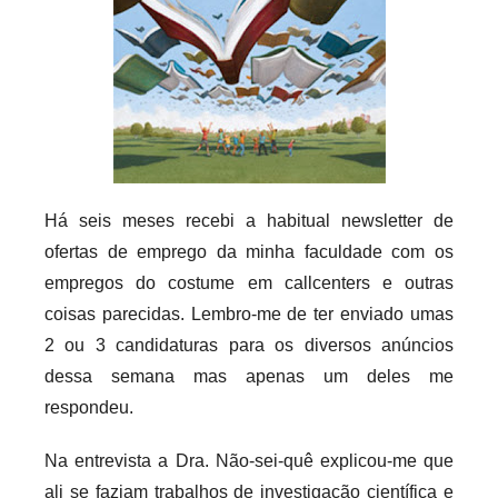
r
i
o
s
i
n
f
Há seis meses recebi a habitual newsletter de
l
ofertas de emprego da minha faculdade com os
e
empregos do costume em callcenters e outras
x
coisas parecidas. Lembro-me de ter enviado umas
i
v
2 ou 3 candidaturas para os diversos anúncios
e
dessa semana mas apenas um deles me
i
respondeu.
s
Na entrevista a Dra. Não-sei-quê explicou-me que
ali se faziam trabalhos de investigação científica e