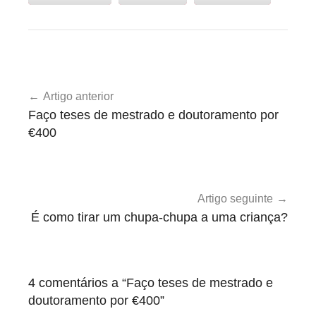
T
Navegação
e
Artigo anterior
de
s
Faço teses de mestrado e doutoramento por
t
artigos
€400
e
m
u
n
Artigo seguinte
h
É como tirar um chupa-chupa a uma criança?
o
s
4 comentários a “
Faço teses de mestrado e
doutoramento por €400
”