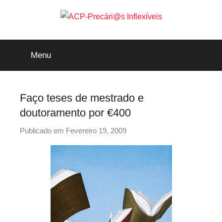
Saltar
para
o
ACP-
conteúdo
Menu
Precári@s
Inflexíveis
Faço teses de mestrado e
doutoramento por €400
Publicado em
Fevereiro 19, 2009
p
o
r
p
r
e
c
a