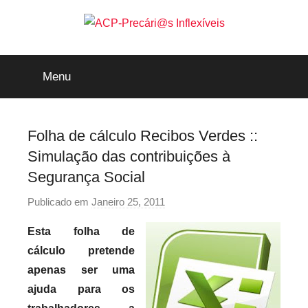
Saltar
para
o
ACP-
conteúdo
Menu
Precári@s
Inflexíveis
Folha de cálculo Recibos Verdes ::
Simulação das contribuições à
Segurança Social
Publicado em
Janeiro 25, 2011
p
o
Esta folha de
r
cálculo pretende
p
apenas ser uma
r
ajuda para os
e