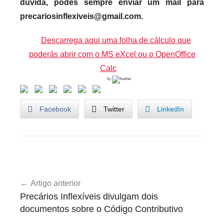
dúvida, podes sempre enviar um mail para
precariosinflexiveis@gmail.com.
Descarrega aqui uma folha de cálculo que
poderás abrir com o MS eXcel ou o OpenOffice
Calc
by
Facebook
Twitter
LinkedIn
U
Navegação
n
Artigo anterior
de
c
Precários Inflexíveis divulgam dois
a
artigos
documentos sobre o Código Contributivo
t