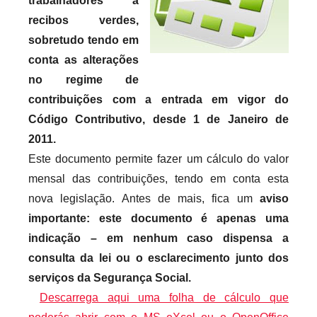
trabalhadores a
c
a
recibos verdes,
r
sobretudo tendo em
i
conta as alterações
o
no regime de
s
contribuições com a entrada em vigor do
i
Código Contributivo, desde 1 de Janeiro de
n
2011.
f
Este documento permite fazer um cálculo do valor
l
mensal das contribuições, tendo em conta esta
e
nova legislação. Antes de mais, fica um
aviso
x
importante: este documento é apenas uma
i
indicação – em nenhum caso dispensa a
v
consulta da lei ou o esclarecimento junto dos
e
i
serviços da Segurança Social.
s
Descarrega aqui uma folha de cálculo que