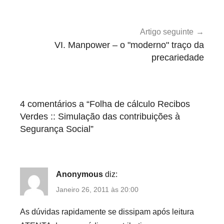
e
g
o
Artigo seguinte
r
VI. Manpower – o "moderno" traço da
i
precariedade
z
e
d
4 comentários a “
Folha de cálculo Recibos
Verdes :: Simulação das contribuições à
Segurança Social
”
Anonymous
diz:
Janeiro 26, 2011 às 20:00
As dúvidas rapidamente se dissipam após leitura