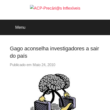
Saltar
para
o
ACP-
conteúdo
Menu
Precári@s
Inflexíveis
Gago aconselha investigadores a sair
do país
Publicado em
Maio 24, 2010
p
o
r
p
r
e
c
a