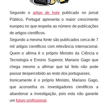
r
i
Segundo o
artigo de hoje
publicado no jornal
o
Público, Portugal apresenta o maior crescimento
s
europeu no que respeita ao número de publicações
i
de artigos científicos.
n
Segundo a mesma fonte são publicados cerca de 7
f
mil artigos científicos com relevância internacional.
l
Quem o afirma é o próprio Ministro da Ciência e
e
Tecnologia e Ensino Superior, Mariano Gago que
x
chega mesmo a afirmar que tal feito não pode
i
passar despercebido ao resto dos portugueses.
v
Ironicamente é o próprio Ministro, Mariano Gago,
e
que aconselha os investigadores científicos a
i
s
abandonar a investigação, pois esta não garante
um
futuro profissional
.