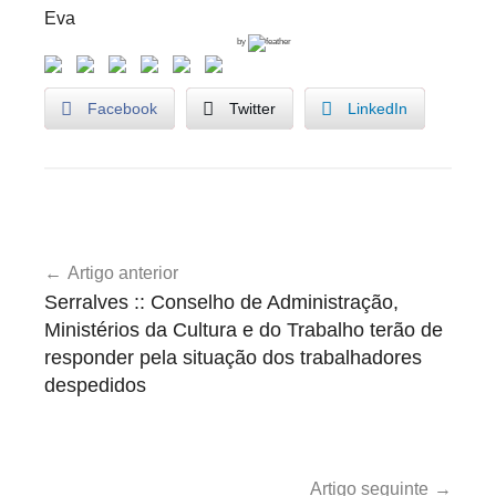
Eva
by
Facebook
Twitter
LinkedIn
B
Navegação
o
Artigo anterior
de
l
Serralves :: Conselho de Administração,
s
artigos
Ministérios da Cultura e do Trabalho terão de
e
responder pela situação dos trabalhadores
i
despedidos
r
o
s
Artigo seguinte