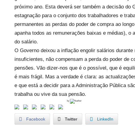
c
próximo ano. Esta deverá ser também a decisão do Go
á
estagnação para o conjunto dos trabalhadores e traba
r
permanentes as perdas do poder de compra ao longo 
i
apanha todos as remunerações baixas e médias), o au
o
do salário.
s
O Governo deixou a inflação engolir salários duran
I
insuficientes, não compensam a perda do poder de co
n
pensões. Vão dizer-nos que é o possível, que é equi
f
l
é mais frágil. Mas a verdade é clara: as actualizaçõ
e
e que está a decidir para a Administração Pública s
x
trabalha ou vive da sua pensão.
í
by
v
e
Facebook
Twitter
LinkedIn
i
s