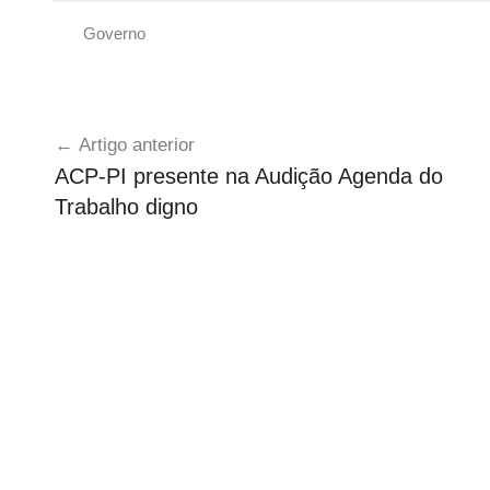
Governo
U
n
Navegação
c
Artigo anterior
a
de
ACP-PI presente na Audição Agenda do
t
artigos
Trabalho digno
e
g
o
r
i
z
e
d