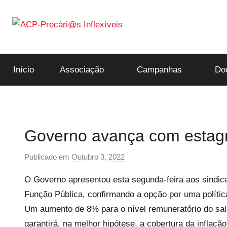
Saltar
para
o
ACP-
conteúdo
Início
Associação
Campanhas
Do
Precári@s
Inflexíveis
Governo avança com estagn
Publicado em
Outubro 3, 2022
p
o
O Governo apresentou esta segunda-feira aos sindica
r
Função Pública, confirmando a opção por uma polític
P
Um aumento de 8% para o nível remuneratório do sal
r
e
garantirá, na melhor hipótese, a cobertura da inflação