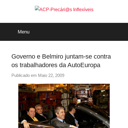
Saltar
para
o
ACP-
conteúdo
Menu
Precári@s
Inflexíveis
Governo e Belmiro juntam-se contra
os trabalhadores da AutoEuropa
Publicado em
Maio 22, 2009
p
o
r
p
r
e
c
a