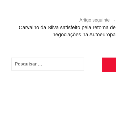
artigos
ã
o
Artigo seguinte
Carvalho da Silva satisfeito pela retoma de
negociações na Autoeuropa
Pesquisar
por:
Pesquisa