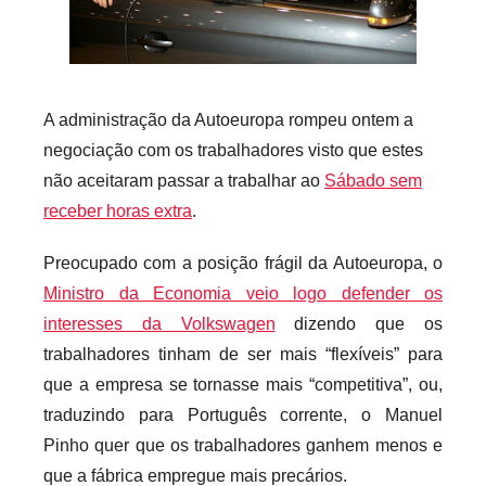
r
i
o
s
A administração da Autoeuropa rompeu ontem a
i
negociação com os trabalhadores visto que estes
n
não aceitaram passar a trabalhar ao
Sábado sem
f
receber horas extra
.
l
e
Preocupado com a posição frágil da Autoeuropa, o
x
Ministro da Economia veio logo defender os
i
interesses da Volkswagen
dizendo que os
v
trabalhadores tinham de ser mais “flexíveis” para
e
que a empresa se tornasse mais “competitiva”, ou,
i
traduzindo para Português corrente, o Manuel
s
Pinho quer que os trabalhadores ganhem menos e
que a fábrica empregue mais precários.