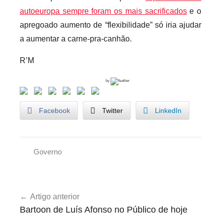
autoeuropa sempre foram os mais sacrificados
e o
apregoado aumento de “flexibilidade” só iria ajudar
a aumentar a carne-pra-canhão.
R’M
by
Facebook
Twitter
LinkedIn
Governo
O
p
Navegação
i
Artigo anterior
de
n
Bartoon de Luís Afonso no Público de hoje
i