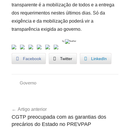
transparente é a mobilização de todos e a entrega
dos requerimentos nestes últimos dias. Só da
exigência e da mobilização poderá vir a
transparência exigida ao governo.
by
Facebook
Twitter
LinkedIn
Governo
G
o
Navegação
v
Artigo anterior
de
e
CGTP preocupada com as garantias dos
r
artigos
precários do Estado no PREVPAP
n