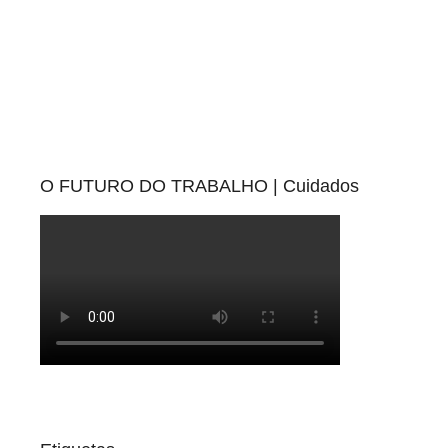
d
o
O FUTURO DO TRABALHO | Cuidados