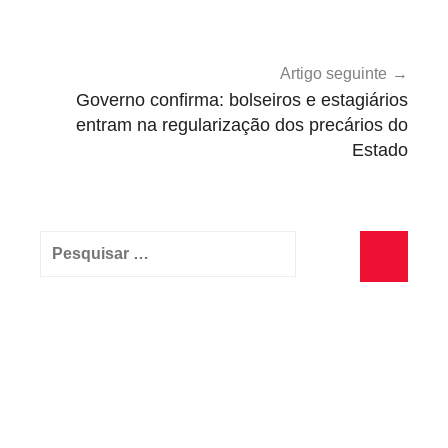
o
,
P
Artigo seguinte
r
Governo confirma: bolseiros e estagiários
e
entram na regularização dos precários do
Estado
c
á
r
i
Pesquisar
o
por:
s
Pesquisa
d
o
E
s
t
a