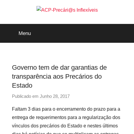
Saltar
para
o
ACP-
conteúdo
Menu
Precári@s
Inflexíveis
Governo tem de dar garantias de
transparência aos Precários do
Estado
Publicado em
Junho 28, 2017
p
o
Faltam 3 dias para o encerramento do prazo para a
r
entrega de requerimentos para a regularização dos
p
vínculos dos precários do Estado e nestes últimos
r