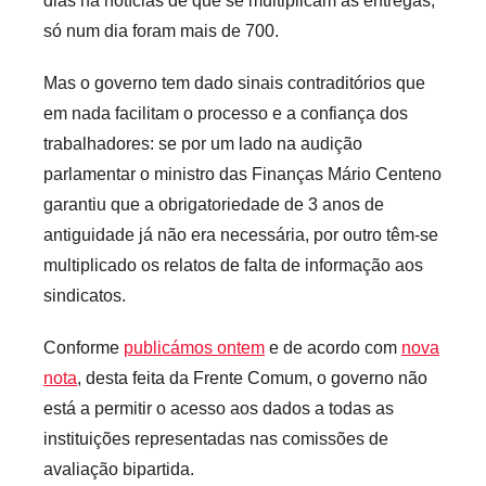
dias há notícias de que se multiplicam as entregas,
e
só num dia foram mais de 700.
c
a
Mas o governo tem dado sinais contraditórios que
r
em nada facilitam o processo e a confiança dos
i
trabalhadores: se por um lado na audição
o
s
parlamentar o ministro das Finanças Mário Centeno
i
garantiu que a obrigatoriedade de 3 anos de
n
antiguidade já não era necessária, por outro têm-se
f
multiplicado os relatos de falta de informação aos
l
sindicatos.
e
x
Conforme
publicámos ontem
e de acordo com
nova
i
nota
, desta feita da Frente Comum, o governo não
v
está a permitir o acesso aos dados a todas as
e
instituições representadas nas comissões de
i
avaliação bipartida.
s