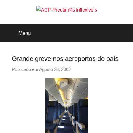
Saltar
para
o
ACP-
conteúdo
Menu
Precári@s
Inflexíveis
Grande greve nos aeroportos do país
Publicado em
Agosto 28, 2009
p
o
r
p
r
e
c
a
r