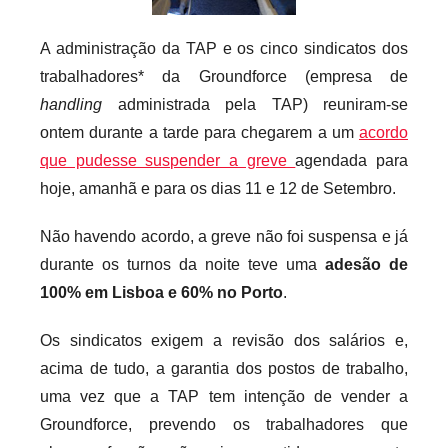
i
o
A administração da TAP e os cinco sindicatos dos
s
trabalhadores* da Groundforce (empresa de
i
handling
administrada pela TAP) reuniram-se
n
ontem durante a tarde para chegarem a um
acordo
f
que pudesse suspender a greve
agendada para
l
hoje, amanhã e para os dias 11 e 12 de Setembro.
e
x
Não havendo acordo, a greve não foi suspensa e já
i
durante os turnos da noite teve uma
adesão de
v
100% em Lisboa e 60% no Porto
.
e
i
Os sindicatos exigem a revisão dos salários e,
s
acima de tudo, a garantia dos postos de trabalho,
uma vez que a TAP tem intenção de vender a
Groundforce, prevendo os trabalhadores que