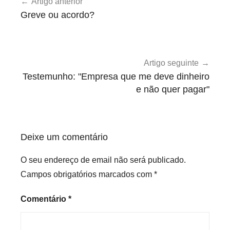
Artigo anterior
de
c
Greve ou acordo?
a
artigos
t
e
g
Artigo seguinte
o
Testemunho: "Empresa que me deve dinheiro
r
e não quer pagar"
i
z
e
Deixe um comentário
d
O seu endereço de email não será publicado.
Campos obrigatórios marcados com
*
Comentário
*