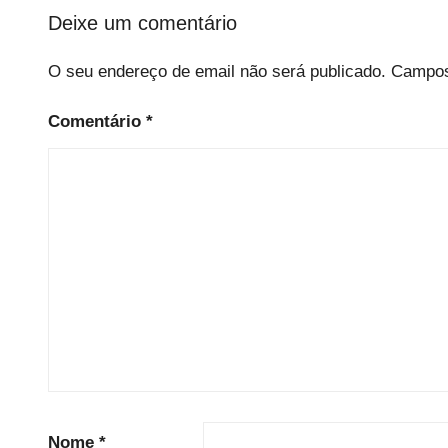
i
Deixe um comentário
z
e
O seu endereço de email não será publicado.
Campos
d
Comentário
*
Nome
*