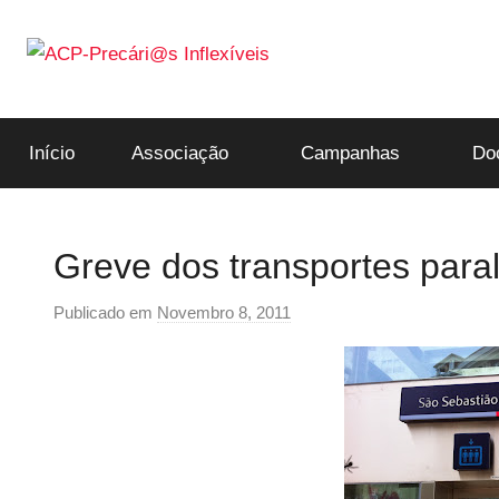
Saltar
para
o
ACP-
conteúdo
Início
Associação
Campanhas
Do
Precári@s
Inflexíveis
Greve dos transportes paral
Publicado em
Novembro 8, 2011
p
o
r
p
r
e
c