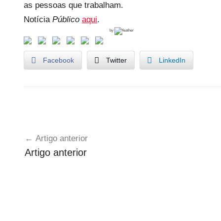
as pessoas que trabalham.
Notícia
Público
aqui
.
by
Facebook
Twitter
LinkedIn
U
Navegação
n
Artigo anterior
c
de
Artigo anterior
a
artigos
t
e
g
o
r