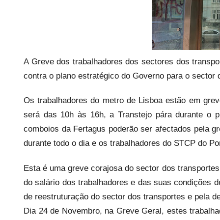
a
r
i
o
s
A Greve dos trabalhadores dos sectores dos transp
i
contra o plano estratégico do Governo para o sector
n
f
Os trabalhadores do metro de Lisboa estão em grev
l
será das 10h às 16h, a Transtejo pára durante o p
e
comboios da Fertagus poderão ser afectados pela gr
x
durante todo o dia e os trabalhadores do STCP do Po
i
v
Esta é uma greve corajosa do sector dos transportes
e
do salário dos trabalhadores e das suas condições d
i
de reestruturação do sector dos transportes e pela d
s
Dia 24 de Novembro, na Greve Geral, estes trabalha