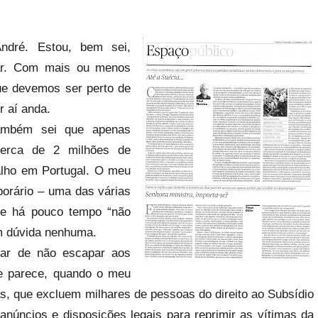
ndré. Estou, bem sei,
ular. Com mais ou menos
que devemos ser perto de
r aí anda.
Também sei que apenas
cerca de 2 milhões de
alho em Portugal. O meu
porário – uma das várias
sse há pouco tempo “não
em dúvida nenhuma.
zar de não escapar aos
ue parece, quando o meu
s, que excluem milhares de pessoas do direito ao Subsídio
núncios e disposições legais para reprimir as vítimas da