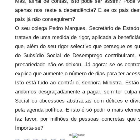
Mas, afinal de contas, isto pode ser assim? Pode v
apenas nos reste a dependência? E se os pais des
país já não conseguirem?
O seu colega Pedro Marques, Secretário de Estado 
tratava de uma medida de rigor, aplicada a beneficiá
que, além do seu rigor selectivo que persegue os q
do Subsídio Social de Desemprego contribuíram,
precariedade não os deixou. Já agora: se os contr
explica que aumente o número de dias para ter ace
Isto está tudo ao contrário, senhora Ministra. Est
andamos desgraçadamente a pagar, sem ter culpa 
Social ou obcessões abstractas com défices e dív
pela agenda política. E isto é só pedir o mais elem
faz favor, por milhões de pessoas concretas que
Importa-se?
by