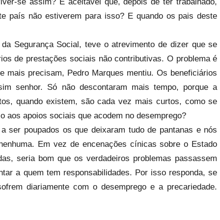
iver-se assim? É aceitável que, depois de ter trabalhado,
te país não estiverem para isso? E quando os pais deste
da Segurança Social, teve o atrevimento de dizer que se
rios de prestações sociais não contributivas. O problema é
ue mais precisam, Pedro Marques mentiu. Os beneficiários
 sim senhor. Só não descontaram mais tempo, porque a
atos, quando existem, são cada vez mais curtos, como se
sso aos apoios sociais que acodem no desemprego?
ão a ser poupados os que deixaram tudo de pantanas e nós
nenhuma. Em vez de encenações cínicas sobre o Estado
idas, seria bom que os verdadeiros problemas passassem
entar a quem tem responsabilidades. Por isso responda, se
 sofrem diariamente com o desemprego e a precariedade.