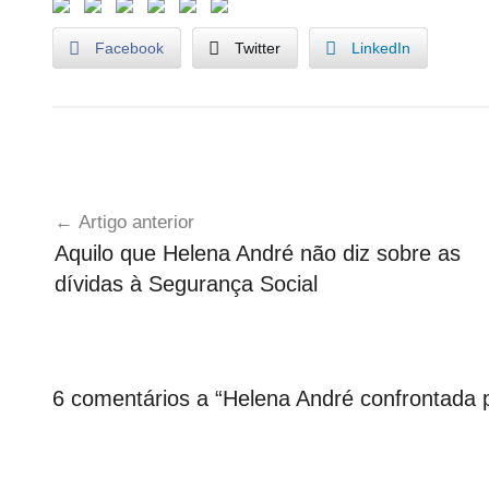
Facebook
Twitter
LinkedIn
G
Navegação
o
Artigo anterior
v
de
Aquilo que Helena André não diz sobre as
e
artigos
dívidas à Segurança Social
r
n
o
,
O
6 comentários a “
Helena André confrontada p
p
i
n