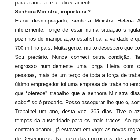
e
para a ampliar e ler directamente.
c
Senhora Ministra, importa-se?
a
Estou desempregado, senhora Ministra Helena A
r
infelizmente, longe de estar numa situação sing
i
pozinhos de manipulação estatística, a verdade é 
o
700 mil no país. Muita gente, muito desespero que po
s
Sou precário. Nunca conheci outra condição. 
i
engrosso humildemente uma longa fileira com 
n
pessoas, mais de um terço de toda a força de trab
f
l
último empregador foi uma empresa de trabalho tem
e
que “oferece” trabalho que a senhora Ministra di
x
saber” se é precário. Posso assegurar-lhe que é, s
i
Trabalhei um ano, desta vez. 365 dias. Tive o a
v
tempos da austeridade para os mais fracos. Ao q
e
contrato acabou, já estavam em vigor as novas regra
i
de Desemprego. No meio das confusões, de tantos a