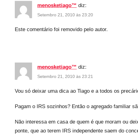
menosketiago™
diz:
i
ã
Setembro 21, 2010 às 23:20
o
Este comentário foi removido pelo autor.
menosketiago™
diz:
Setembro 21, 2010 às 23:21
Vou só deixar uma dica ao Tiago e a todos os precár
Pagam o IRS sozinhos? Então o agregado familiar sã
Não interessa em casa de quem é que moram ou deix
ponte, que ao terem IRS independente saem do conceit