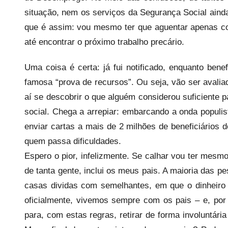
s
situação, nem os serviços da Segurança Social aind
que é assim: vou mesmo ter que aguentar apenas c
até encontrar o próximo trabalho precário.
Uma coisa é certa: já fui notificado, enquanto bene
famosa “prova de recursos”. Ou seja, vão ser avalia
aí se descobrir o que alguém considerou suficiente pa
social. Chega a arrepiar: embarcando a onda populi
enviar cartas a mais de 2 milhões de beneficiários 
quem passa dificuldades.
Espero o pior, infelizmente. Se calhar vou ter mes
de tanta gente, inclui os meus pais. A maioria das
casas dividas com semelhantes, em que o dinheiro
oficialmente, vivemos sempre com os pais – e, por
para, com estas regras, retirar de forma involuntária