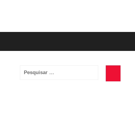
Pesquisar
por:
Pesquisa