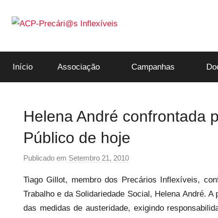
Saltar
para
o
ACP-
conteúdo
Início
Associação
Campanhas
Do
Precári@s
Inflexíveis
Helena André confrontada p
Público de hoje
Publicado em
Setembro 21, 2010
p
o
Tiago Gillot, membro dos Precários Inflexíveis, con
r
Trabalho e da Solidariedade Social, Helena André. A p
p
das medidas de austeridade, exigindo responsabilid
r