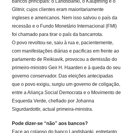
bancos principais: o Landsbanki, o Kaupthing e o
s
Glitnir, cujos clientes eram maioritariamente
ingleses e americanos. Nem isso salvou o país da
recessão e o Fundo Monetário Internacional (FMI)
foi chamado para tirar o país da bancarrota.
O povo revoltou-se, saiu à rua e, pacientemente,
com manifestações diárias e pacificas em frente ao
parlamento de Reikiavik, provocou a demissão do
primeiro-ministro Geir H. Haarden e à queda do seu
governo conservador. Das eleições antecipadas
que o povo exigiu, surgiu um governo de coligação,
entre a Aliança Social Democrata e o Movimento de
Esquerda Verde, chefiado por Johanna
Sigurdardottir, actual primeira-ministra.
Pode dizer-se “não” aos bancos?
Face ao colapso do banco Landsbanki, entretanto