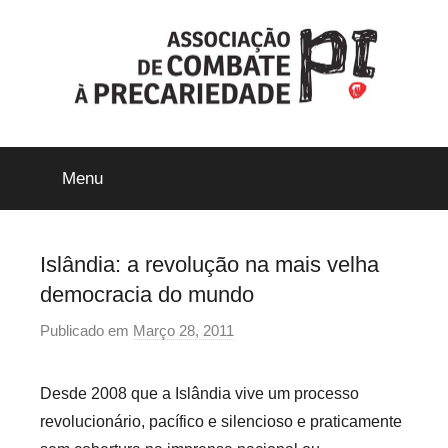
Saltar
para
o
conteúdo
ACP-
Menu
Precári@s
Inflexíveis
Islândia: a revolução na mais velha
democracia do mundo
Publicado em
Março 28, 2011
p
o
r
Desde 2008 que a Islândia vive um processo
p
revolucionário, pacífico e silencioso e praticamente
r