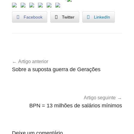
Facebook
Twitter
LinkedIn
U
Navegação
n
Artigo anterior
de
c
Sobre a suposta guerra de Gerações
a
artigos
t
e
g
Artigo seguinte
o
BPN = 13 milhões de salários mínimos
r
i
z
Deixe um comentário