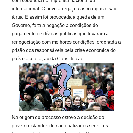
sem cobertura na imprensa nacional ou
e
internacional. O povo arregaçou as mangas e saiu
c
à rua. E assim foi provocada a queda de um
a
Governo, feita a negação a condições de
r
pagamento de dívidas públicas que levaram à
i
renegociação com melhores condições, ordenada a
o
s
prisão dos responsáveis pela crise económica do
i
país e a alteração da Constituição.
n
f
l
e
x
i
v
Na origem do processo esteve a decisão do
e
governo islandês de nacionalizar os seus três
i