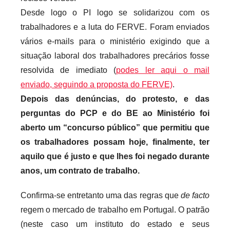
i
Desde logo o PI logo se solidarizou com os
o
trabalhadores e a luta do FERVE. Foram enviados
s
vários e-mails para o ministério exigindo que a
i
situação laboral dos trabalhadores precários fosse
n
resolvida de imediato (
podes ler aqui o mail
f
enviado, seguindo a proposta do FERVE)
.
l
Depois das denúncias, do protesto, e das
e
perguntas do PCP e do BE ao Ministério foi
x
aberto um “concurso público” que permitiu que
i
os trabalhadores possam hoje, finalmente, ter
v
aquilo que é justo e que lhes foi negado durante
e
i
anos, um contrato de trabalho.
s
Confirma-se entretanto uma das regras que
de facto
regem o mercado de trabalho em Portugal. O patrão
(neste caso um instituto do estado e seus