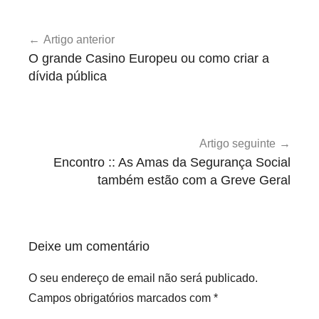
U
Navegação
n
Artigo anterior
de
c
O grande Casino Europeu ou como criar a
a
artigos
dívida pública
t
e
g
o
Artigo seguinte
r
Encontro :: As Amas da Segurança Social
i
também estão com a Greve Geral
z
e
d
Deixe um comentário
O seu endereço de email não será publicado.
Campos obrigatórios marcados com
*