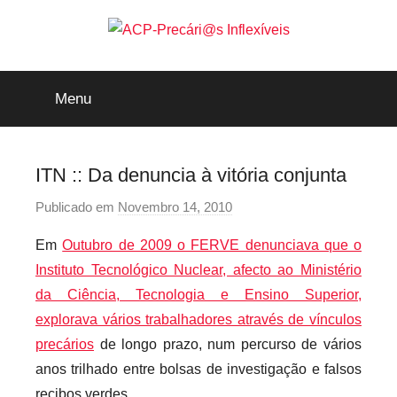
Saltar
para
o
ACP-
conteúdo
Menu
Precári@s
Inflexíveis
ITN :: Da denuncia à vitória conjunta
Publicado em
Novembro 14, 2010
p
o
Em
Outubro de 2009 o FERVE denunciava que o
r
Instituto Tecnológico Nuclear, afecto ao Ministério
p
da Ciência, Tecnologia e Ensino Superior,
r
explorava vários trabalhadores através de vínculos
e
precários
de longo prazo, num percurso de vários
c
a
anos trilhado entre bolsas de investigação e falsos
r
recibos verdes.