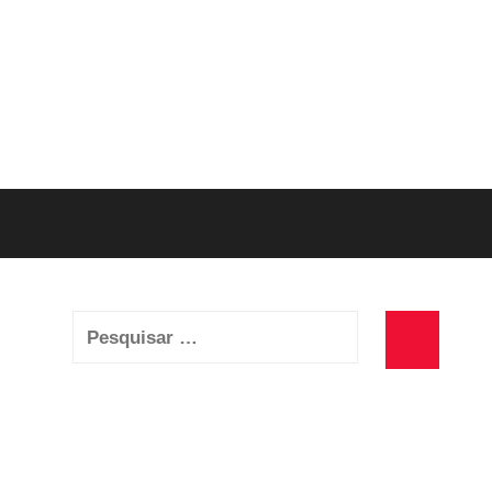
Pesquisar
por:
Pesquisa