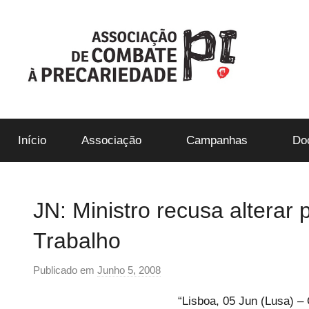
Saltar
para
o
conteúdo
ACP-
Início
Associação
Campanhas
Do
Precári@s
Inflexíveis
JN: Ministro recusa alterar
Trabalho
Publicado em
Junho 5, 2008
p
o
“
Lisboa, 05 Jun (Lusa) – 
r