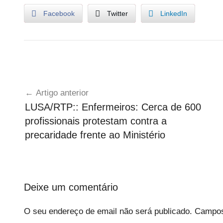
Facebook
Twitter
LinkedIn
U
Navegação
n
Artigo anterior
c
de
LUSA/RTP:: Enfermeiros: Cerca de 600
a
artigos
profissionais protestam contra a
t
e
precaridade frente ao Ministério
g
o
r
i
Deixe um comentário
z
e
O seu endereço de email não será publicado.
Campos