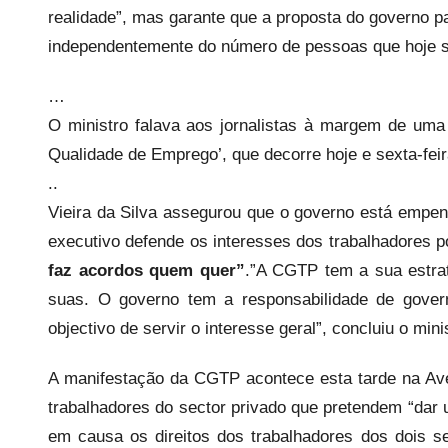
realidade”, mas garante que a proposta do governo p
p
independentemente do número de pessoas que hoje s
r
e
…
c
O ministro falava aos jornalistas à margem de uma 
a
r
Qualidade de Emprego’, que decorre hoje e sexta-fei
i
..
o
Vieira da Silva assegurou que o governo está empe
s
executivo defende os interesses dos trabalhadores 
i
faz acordos quem quer”
.”A CGTP tem a sua estrat
n
suas. O governo tem a responsabilidade de gov
f
objectivo de servir o interesse geral”, concluiu o mini
l
e
A manifestação da CGTP acontece esta tarde na Aven
x
trabalhadores do sector privado que pretendem “dar 
i
em causa os direitos dos trabalhadores dos dois s
v