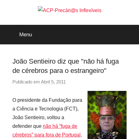
Saltar
para
o
ACP-
conteúdo
Menu
Precári@s
Inflexíveis
João Sentieiro diz que "não há fuga
de cérebros para o estrangeiro"
Publicado em
Abril 5, 2011
p
o
r
O presidente da Fundação para
p
a Ciência e Tecnologia (FCT),
r
João Sentieiro, voltou a
e
defender que
não há “fuga de
c
cérebros” para fora de Portugal,
a