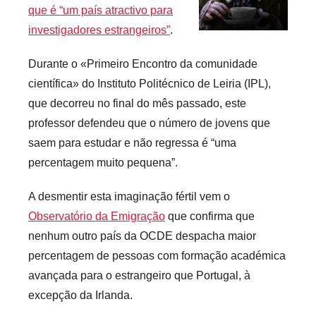
que é “um país atractivo para
r
investigadores estrangeiros”
.
i
o
Durante o «Primeiro Encontro da comunidade
s
científica» do Instituto Politécnico de Leiria (IPL),
i
que decorreu no final do mês passado, este
n
professor defendeu que o número de jovens que
f
saem para estudar e não regressa é “uma
l
percentagem muito pequena”.
e
x
A desmentir esta imaginação fértil vem o
i
Observatório da Emigração
que confirma que
v
nenhum outro país da OCDE despacha maior
e
i
percentagem de pessoas com formação académica
s
avançada para o estrangeiro que Portugal, à
excepção da Irlanda.