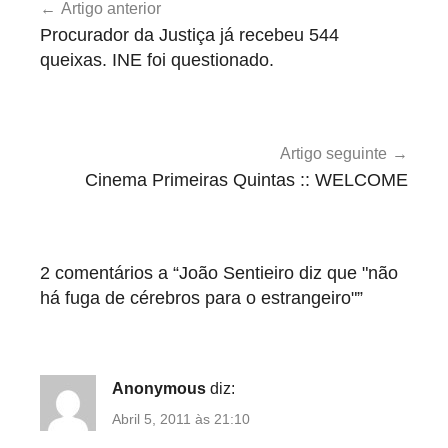
Artigo anterior
de
l
Procurador da Justiça já recebeu 544
s
artigos
queixas. INE foi questionado.
e
i
r
o
Artigo seguinte
s
Cinema Primeiras Quintas :: WELCOME
2 comentários a “
João Sentieiro diz que "não
há fuga de cérebros para o estrangeiro"
”
Anonymous
diz:
Abril 5, 2011 às 21:10