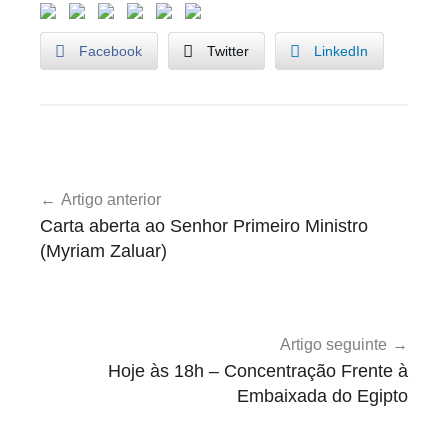
Facebook
Twitter
LinkedIn
U
Navegação
n
Artigo anterior
de
c
Carta aberta ao Senhor Primeiro Ministro
a
artigos
(Myriam Zaluar)
t
e
g
o
Artigo seguinte
r
Hoje às 18h – Concentração Frente à
i
Embaixada do Egipto
z
e