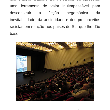
i
uma ferramenta de valor inultrapassável para
o
desconstruir a ficção hegemónica da
s
inevitabilidade, da austeridade e dos preconceitos
i
racistas em relação aos países do Sul que lhe dão
n
base.
f
l
e
x
i
v
e
i
s