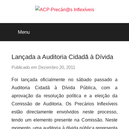
Saltar
para
o
ACP-
conteúdo
Menu
Precári@s
Inflexíveis
Lançada a Auditoria Cidadã à Dívida
Publicado em
Dezembro 20, 2011
p
o
Foi lançada oficialmente no sábado passado a
r
Auditoria Cidadã à Dívida Pública, com a
p
aprovação da resolução política e a eleição da
r
Comissão de Auditoria. Os Precários Inflexíveis
e
estão directamente envolvidos neste processo,
c
a
tendo um elemento presente na Comissão. Neste
r
momento, uma auditoria à dívida pública representa