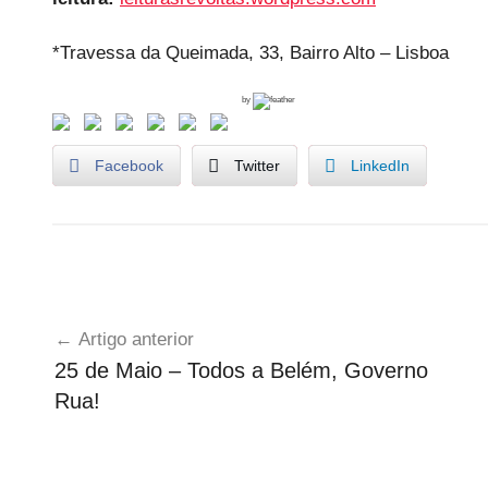
*Travessa da Queimada, 33, Bairro Alto – Lisboa
by
Facebook
Twitter
LinkedIn
A
Navegação
g
Artigo anterior
e
de
25 de Maio – Todos a Belém, Governo
n
artigos
Rua!
d
a