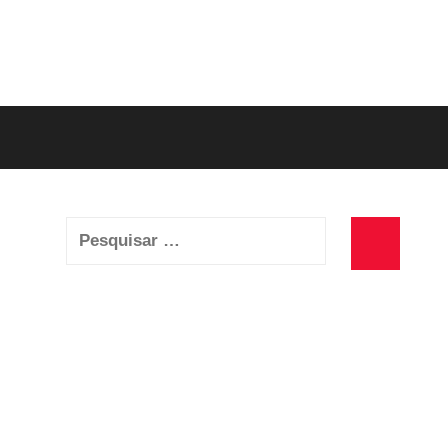
Pesquisar
por:
Pesquisa