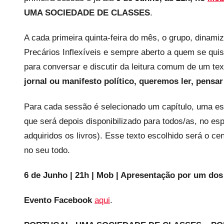
e
UMA SOCIEDADE DE CLASSES
.
c
a
A cada primeira quinta-feira do mês, o grupo, dinam
r
Precários Inflexíveis e sempre aberto a quem se quise
i
para conversar e discutir da leitura comum de um tex
o
jornal ou manifesto político, queremos ler, pensar
s
i
Para cada sessão é selecionado um capítulo, uma es
n
f
que será depois disponibilizado para todos/as, no e
l
adquiridos os livros). Esse texto escolhido será o c
e
no seu todo.
x
i
6 de Junho | 21h | Mob | Apresentação por um dos 
v
e
Evento Facebook
aqui
.
i