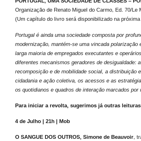
s
PORTUGAL, UMA SOCIEDADE DE CLASSES – PO
Organização de Renato Miguel do Carmo, Ed. 70/Le 
(Um capítulo do livro será disponibilizado na próxi
Portugal é ainda uma sociedade composta por profun
modernização, mantém-se uma vincada polarização en
larga maioria de empregados executantes e operários
diferentes mecanismos geradores de desigualdade: a 
recomposição e de mobilidade social, a distribuição 
cidadania e ação coletiva, os acessos e as estratégia
os quotidianos e quadros de interação marcados por 
Para iniciar a revolta, sugerimos já outras leitur
4 de Julho | 21h | Mob
O SANGUE DOS OUTROS, Simone de Beauvoir
, t