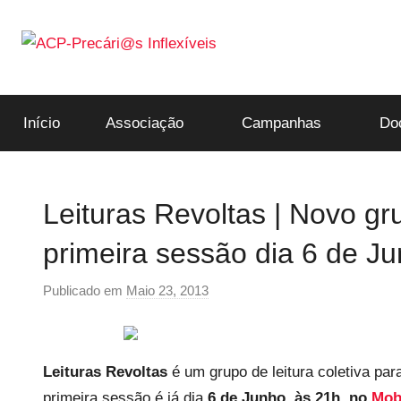
Saltar
para
o
ACP-
conteúdo
Início
Associação
Campanhas
Do
Precári@s
Inflexíveis
Leituras Revoltas | Novo gru
primeira sessão dia 6 de J
Publicado em
Maio 23, 2013
p
o
r
p
Leituras Revoltas
é um grupo de leitura coletiva para
r
primeira sessão é já dia
6 de Junho, às 21h, no
Mo