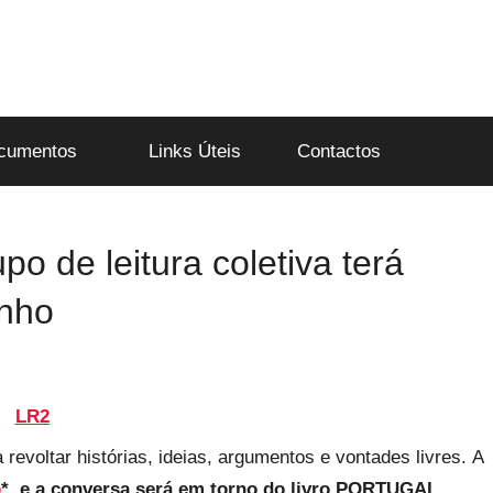
cumentos
Links Úteis
Contactos
po de leitura coletiva terá
unho
 revoltar histórias, ideias, argumentos e vontades livres. A
b
*, e a conversa será em torno do livro PORTUGAL,