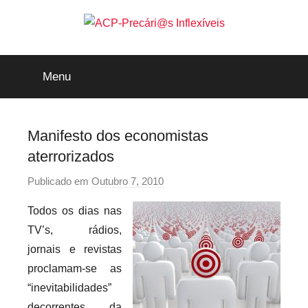
Saltar
para
o
ACP-
conteúdo
Menu
Precári@s
Inflexíveis
Manifesto dos economistas
aterrorizados
Publicado em
Outubro 7, 2010
p
o
Todos os dias nas
r
TV’s, rádios,
p
jornais e revistas
r
proclamam-se as
e
“inevitabilidades”
c
a
decorrentes da