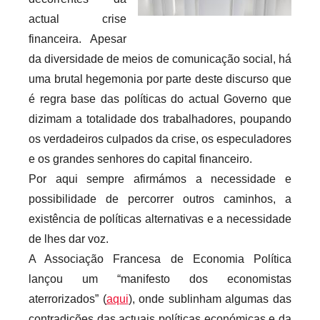
r
actual crise
i
financeira. Apesar
o
da diversidade de meios de comunicação social, há
s
uma brutal hegemonia por parte deste discurso que
i
é regra base das políticas do actual Governo que
n
dizimam a totalidade dos trabalhadores, poupando
f
os verdadeiros culpados da crise, os especuladores
l
e os grandes senhores do capital financeiro.
e
Por aqui sempre afirmámos a necessidade e
x
possibilidade de percorrer outros caminhos, a
i
existência de políticas alternativas e a necessidade
v
de lhes dar voz.
e
i
A Associação Francesa de Economia Política
s
lançou um “manifesto dos economistas
aterrorizados” (
aqui
), onde sublinham algumas das
contradições das actuais políticas económicas e da