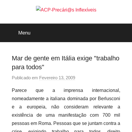
Saltar
para
o
ACP-
conteúdo
Menu
Precári@s
Inflexíveis
Mar de gente em Itália exige "trabalho
para todos"
Publicado em
Fevereiro 13, 2009
p
o
Parece que a imprensa internacional,
r
nomeadamente a italiana dominada por Berlusconi
p
e a europeia, não consideram relevante a
r
existência de uma manifestação com 700 mil
e
pessoas em Roma. Pessoas que se juntam contra a
c
a
crise, exigindo trabalho para todos, direito