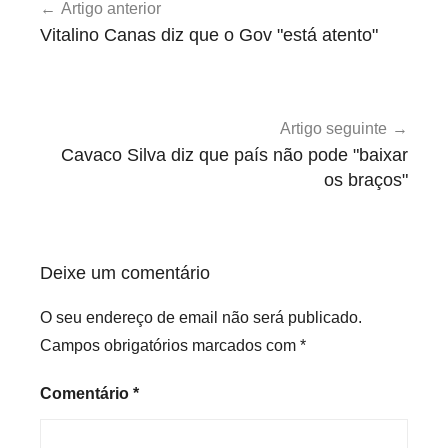
Artigo anterior
de
c
Vitalino Canas diz que o Gov "está atento"
a
artigos
t
e
g
Artigo seguinte
o
Cavaco Silva diz que país não pode "baixar
r
os braços"
i
z
e
Deixe um comentário
d
O seu endereço de email não será publicado.
Campos obrigatórios marcados com
*
Comentário
*