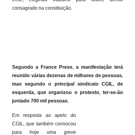
r
consagrado na constituição.
i
o
s
i
n
f
l
Segundo a France Press, a manifestação terá
e
reunido várias dezenas de milhares de pessoas,
x
mas segundo o principal sindicato CGIL, de
i
esquerda, que organizou o protesto, ter-se-ão
v
juntado 700 mil pessoas.
e
i
Em resposta ao apelo do
s
CGIL, que também convocou
para hoje uma greve