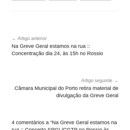
A
Navegação
g
Artigo anterior
de
e
Na Greve Geral estamos na rua ::
n
artigos
Concentração dia 24, às 15h no Rossio
d
a
Artigo seguinte
Câmara Municipal do Porto retira material de
divulgação da Greve Geral
4 comentários a “
Na Greve Geral estamos na
rua :: Concerto SPGL/CGTP no Rossio às