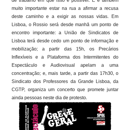
de trabalho em que isso é possível. E é também
c
a
muito importante estar na rua a afirmar a recusa
r
deste caminho e a exigir as nossas vidas. Em
i
Lisboa, o Rossio será desde manhã um ponto de
o
encontro importante: a União de Sindicatos de
s
Lisboa terá desde cedo um ponto de informação e
i
mobilização; a partir das 15h, os Precários
n
Inflexíveis e a Plataforma dos Intermitentes do
f
Espectáculo e Audiovisual apelam a uma
l
concentração; e, mais tarde, a partir das 17h30, o
e
Sindicato dos Professores da Grande Lisboa, da
x
CGTP, organiza um concerto que promete juntar
i
ainda pessoas neste dia de protesto.
v
e
i
s