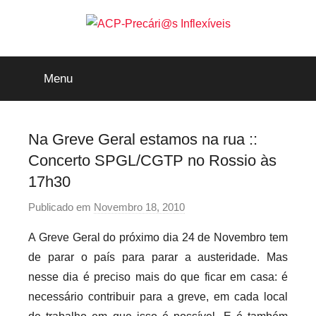
Saltar
para
o
ACP-
conteúdo
Menu
Precári@s
Inflexíveis
Na Greve Geral estamos na rua ::
Concerto SPGL/CGTP no Rossio às
17h30
Publicado em
Novembro 18, 2010
p
o
A Greve Geral do próximo dia 24 de Novembro tem
r
de parar o país para parar a austeridade. Mas
p
nesse dia é preciso mais do que ficar em casa: é
r
necessário contribuir para a greve, em cada local
e