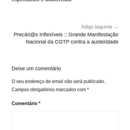
e
g
o
r
Artigo seguinte
i
Precári@s Inflexíveis :: Grande Manifestação
Nacional da CGTP contra a austeridade
z
e
d
Deixe um comentário
O seu endereço de email não será publicado.
Campos obrigatórios marcados com
*
Comentário
*