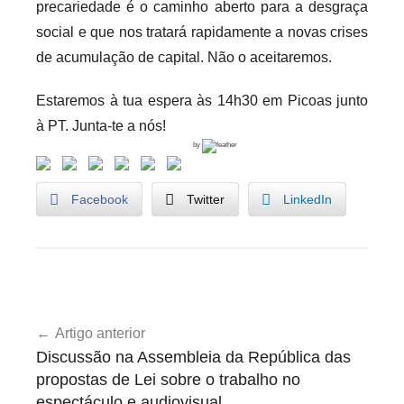
precariedade é o caminho aberto para a desgraça
social e que nos tratará rapidamente a novas crises
de acumulação de capital. Não o aceitaremos.
Estaremos à tua espera às 14h30 em Picoas junto
à PT. Junta-te a nós!
by
Facebook
Twitter
LinkedIn
U
Navegação
n
Artigo anterior
de
c
Discussão na Assembleia da República das
a
artigos
propostas de Lei sobre o trabalho no
t
espectáculo e audiovisual