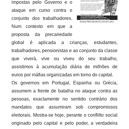
impostas pelo Governo e o
c
a
ataque em curso contra o
r
conjunto dos trabalhadores.
i
Num contexto em que a
o
proposta da precariedade
s
global é aplicada a crianças, estudantes,
i
trabalhadores, pensionistas e ao conjunto da classe
n
que viverá, vive ou viveu do seu trabalho,
f
assistimos à acumulação diária de milhões de
l
euros por máfias organizadas em torno do capital.
e
Os governos em Portugal, Espanha ou Grécia,
x
assumem a frente de batalha no ataque contra as
i
pessoas, exactamente no sentido contrário dos
v
mandatos que assumiram sob compromissos
e
i
eleitorais. Mostra-se hoje, perante o conflilto social
s
originado pelo capital e pelo poder, a verdadeira