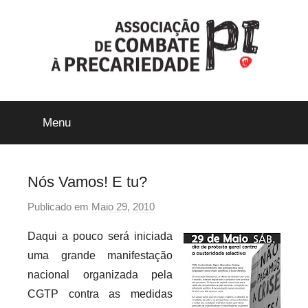
Saltar
para
o
conteúdo
ACP-
Menu
Precári@s
Inflexíveis
Nós Vamos! E tu?
Publicado em
Maio 29, 2010
p
o
Daqui a pouco será iniciada
r
uma grande manifestação
p
nacional organizada pela
r
CGTP contra as medidas
e