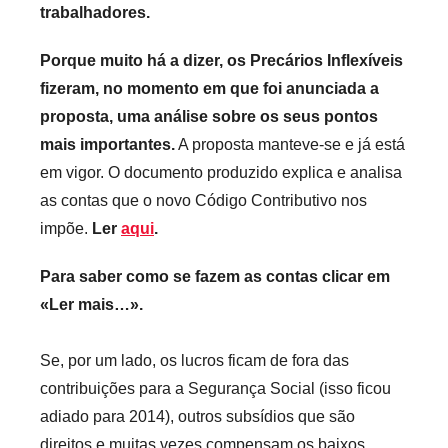
i
trabalhadores.
s
Porque muito há a dizer, os Precários Inflexíveis
fizeram, no momento em que foi anunciada a
proposta, uma análise sobre os seus pontos
mais importantes.
A proposta manteve-se e já está
em vigor. O documento produzido explica e analisa
as contas que o novo Código Contributivo nos
impõe.
Ler
aqui
.
Para saber como se fazem as contas clicar em
«Ler mais…».
Se, por um lado, os lucros ficam de fora das
contribuições para a Segurança Social (isso ficou
adiado para 2014), outros subsídios que são
direitos e muitas vezes compensam os baixos