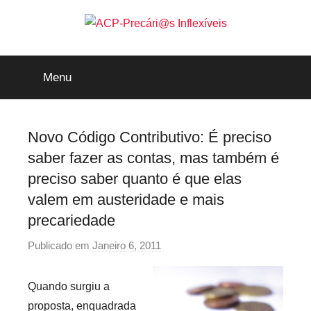
Saltar
para
o
ACP-
conteúdo
Menu
Precári@s
Inflexíveis
Novo Código Contributivo: É preciso
saber fazer as contas, mas também é
preciso saber quanto é que elas
valem em austeridade e mais
precariedade
Publicado em
Janeiro 6, 2011
p
o
r
Quando surgiu a
p
proposta, enquadrada