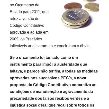
r
no Orçamento de
e
Estado para 2011, que
c
refez a versão do
a
Código Contributivo
r
aprovada e adiada em
i
2009, os Precários
o
Inflexíveis analisaram-na e concluíram o óbvio.
s
i
Se o orçamento foi tomado como um
n
instrumento para impôr a austeridade que
f
faltava, e parece não ter fim, a todas as medidas
l
aprovadas nos sucessivos PEC’s, a nova
e
x
proposta de Código Contributivo concretiza as
i
condições de manutenção e agravamento da
v
precariedade dos falsos recibos verdes e a
e
injustiça social geral que recai sobre todos os