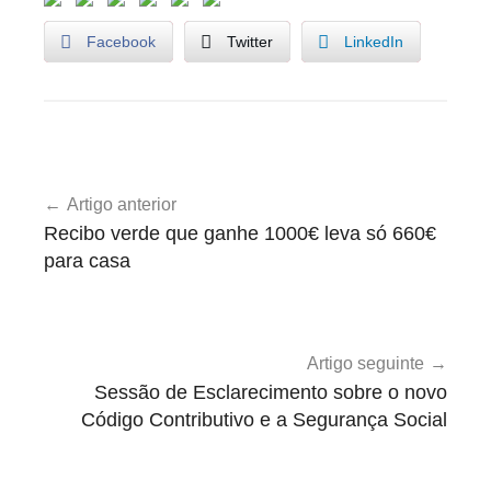
Facebook
Twitter
LinkedIn
U
Navegação
n
Artigo anterior
de
c
Recibo verde que ganhe 1000€ leva só 660€
a
artigos
para casa
t
e
g
o
Artigo seguinte
r
Sessão de Esclarecimento sobre o novo
i
Código Contributivo e a Segurança Social
z
e