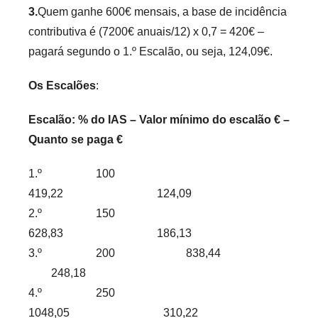
3.
Quem ganhe 600€ mensais, a base de incidência
contributiva é (7200€ anuais/12) x 0,7 = 420€ –
pagará segundo o 1.º Escalão, ou seja, 124,09€.
Os Escalões
:
Escalão: % do IAS – Valor mínimo do escalão € –
Quanto se paga €
1.º 100
419,22 124,09
2.º 150
628,83 186,13
3.º 200 838,44
248,18
4.º 250
1048,05 310,22