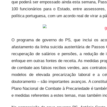
que poderá ser empossado ainda esta semana, Pass
r
e
100 funcionários para o Estado, entre assessores
c
política portuguesa, com um acordo real de virar a p
a
r
i
o
O programa de governo do PS, que inclui os ac
s
afastamento da linha suicida austeritária de Passos 
I
recuperação de salários e pensões, a redução de i
n
enfoque em outras fontes de receita. As medidas p
f
de combate aos falsos recibos verdes, aos contrat
l
modelos de elevada precarização laboral e a ce
e
doutoramento – são importantes avanços. A constitu
x
Plano Nacional de Combate à Precariedade é também
i
e medidas referentes a estes temas, mas também inci
v
e