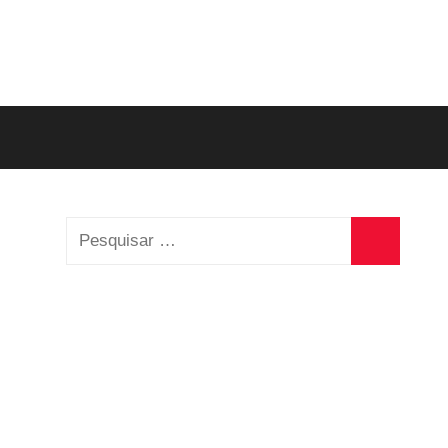
Pesquisar
por:
Pesquisa