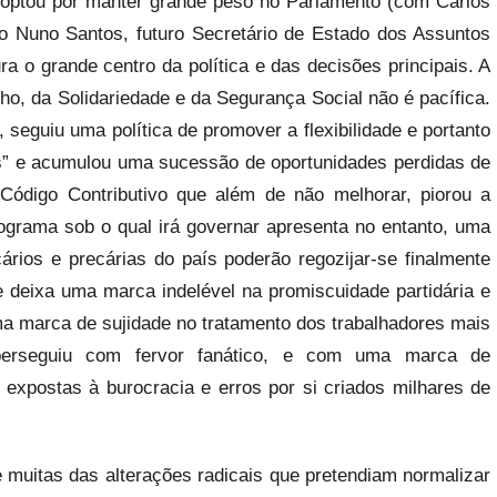
optou por manter grande peso no Parlamento (com Carlos
 Nuno Santos, futuro Secretário de Estado dos Assuntos
ra o grande centro da política e das decisões principais. A
lho, da Solidariedade e da Segurança Social não é pacífica.
 seguiu uma política de promover a flexibilidade e portanto
s” e acumulou uma sucessão de oportunidades perdidas de
digo Contributivo que além de não melhorar, piorou a
ograma sob o qual irá governar apresenta no entanto, uma
rios e precárias do país poderão regozijar-se finalmente
 deixa uma marca indelével na promiscuidade partidária e
ma marca de sujidade no tratamento dos trabalhadores mais
perseguiu com fervor fanático, e com uma marca de
expostas à burocracia e erros por si criados milhares de
muitas das alterações radicais que pretendiam normalizar