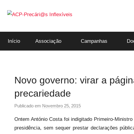
Saltar
para
o
ACP-
conteúdo
Início
Associação
Campanhas
Do
Precári@s
Inflexíveis
Novo governo: virar a págin
precariedade
Publicado em
Novembro 25, 2015
p
o
Ontem António Costa foi indigitado Primeiro-Ministro
r
presidência, sem sequer prestar declarações públ
P