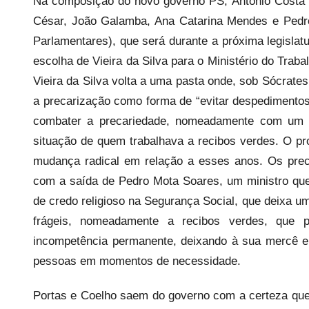
Na composição do novo governo PS, António Costa 
i
César, João Galamba, Ana Catarina Mendes e Pedro
s
Parlamentares), que será durante a próxima legislatu
escolha de Vieira da Silva para o Ministério do Traba
Vieira da Silva volta a uma pasta onde, sob Sócrates,
a precarização como forma de “evitar despedimento
combater a precariedade, nomeadamente com um Có
situação de quem trabalhava a recibos verdes. O pr
mudança radical em relação a esses anos. Os precá
com a saída de Pedro Mota Soares, um ministro que
de credo religioso na Segurança Social, que deixa u
frágeis, nomeadamente a recibos verdes, que 
incompetência permanente, deixando à sua mercê e 
pessoas em momentos de necessidade.
Portas e Coelho saem do governo com a certeza que 