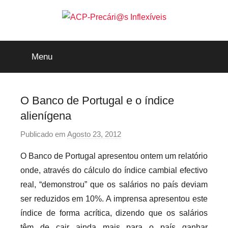
Saltar
para
o
ACP-
conteúdo
Menu
Precári@s
Inflexíveis
O Banco de Portugal e o índice
alienígena
Publicado em
Agosto 23, 2012
p
o
O Banco de Portugal apresentou ontem um relatório
r
onde, através do cálculo do índice cambial efectivo
p
real, “demonstrou” que os salários no país deviam
r
ser reduzidos em 10%. A imprensa apresentou este
e
índice de forma acrítica, dizendo que os salários
c
a
têm de cair ainda mais para o país ganhar