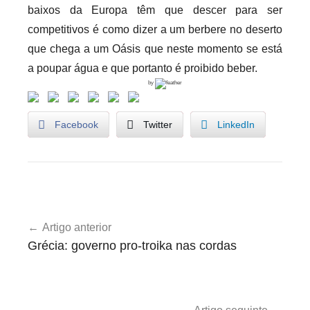
baixos da Europa têm que descer para ser
competitivos é como dizer a um berbere no deserto
que chega a um Oásis que neste momento se está
a poupar água e que portanto é proibido beber.
by
Facebook
Twitter
LinkedIn
U
Navegação
n
Artigo anterior
de
c
Grécia: governo pro-troika nas cordas
a
artigos
t
e
g