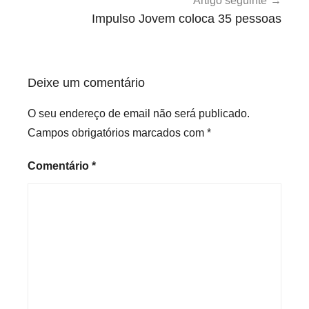
Artigo seguinte
o
Impulso Jovem coloca 35 pessoas
r
i
z
Deixe um comentário
e
d
O seu endereço de email não será publicado.
Campos obrigatórios marcados com
*
Comentário
*