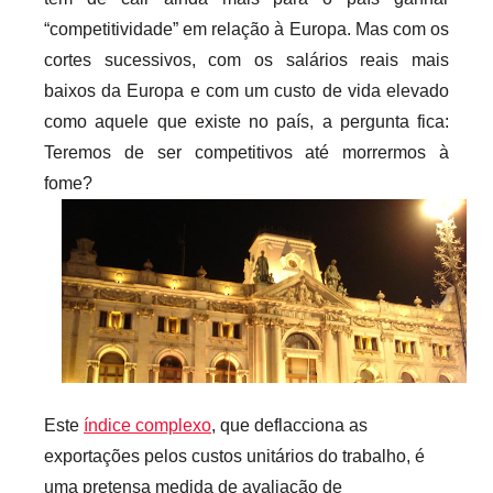
r
“competitividade” em relação à Europa. Mas com os
i
cortes sucessivos, com os salários reais mais
o
baixos da Europa e com um custo de vida elevado
s
como aquele que existe no país, a pergunta fica:
i
Teremos de ser competitivos até morrermos à
n
fome?
f
l
e
x
i
v
e
i
Este
índice complexo
, que deflacciona as
s
exportações pelos custos unitários do trabalho, é
uma pretensa medida de avaliação de