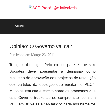
Saltar
para
o
ACP-
conteúdo
Menu
Precári@s
Inflexíveis
Opinião: O Governo vai cair
Publicado em
Março 23, 2011
p
o
Tonight’s the night. Pelo menos parece que sim.
r
Sócrates deve apresentar a demissão como
p
resultado da aprovação dos projectos de resolução
r
dos partidos da oposição que rejeitam o PEC4.
e
Muito se tem dito e escrito sobre os problemas que
c
a
este Governo trouxe ao se comprometer com um
r
PEC em Bruxelas e não ter dito nada aos parceiros