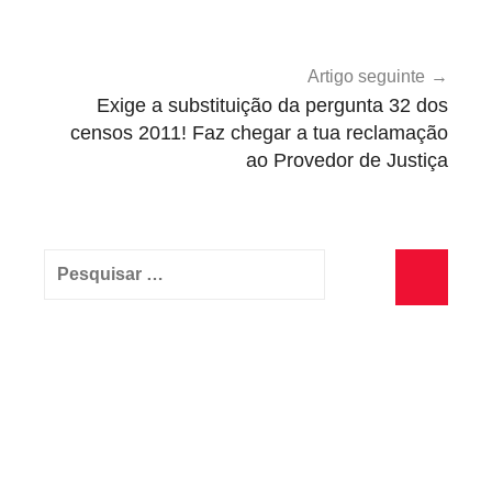
g
o
r
Artigo seguinte
i
Exige a substituição da pergunta 32 dos
z
censos 2011! Faz chegar a tua reclamação
ao Provedor de Justiça
e
d
Pesquisar
por:
Pesquisa