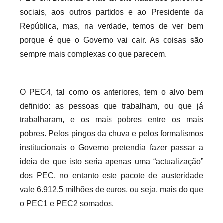
i
sociais, aos outros partidos e ao Presidente da
o
República, mas, na verdade, temos de ver bem
s
porque é que o Governo vai cair. As coisas são
i
sempre mais complexas do que parecem.
n
f
l
O PEC4, tal como os anteriores, tem o alvo bem
e
definido: as pessoas que trabalham, ou que já
x
trabalharam, e os mais pobres entre os mais
i
pobres. Pelos pingos da chuva e pelos formalismos
v
institucionais o Governo pretendia fazer passar a
e
ideia de que isto seria apenas uma “actualização”
i
dos PEC, no entanto este pacote de austeridade
s
vale 6.912,5 milhões de euros, ou seja, mais do que
o PEC1 e PEC2 somados.