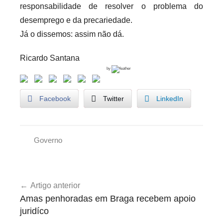
responsabilidade de resolver o problema do
desemprego e da precariedade.
Já o dissemos: assim não dá.
Ricardo Santana
by
Facebook
Twitter
LinkedIn
Governo
U
n
Navegação
c
Artigo anterior
de
a
Amas penhoradas em Braga recebem apoio
t
artigos
juridíco
e