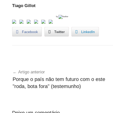
s
Tiago Gillot
by
Facebook
Twitter
LinkedIn
U
Navegação
n
Artigo anterior
c
de
Porque o país não tem futuro com o este
a
artigos
"roda, bota fora" (testemunho)
t
e
g
o
r
Deixe um comentário