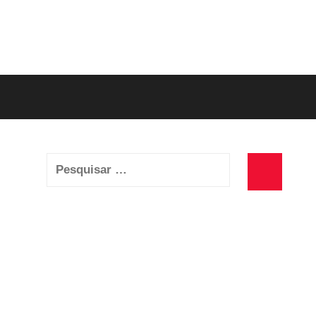
Pesquisar
por:
Pesquisa