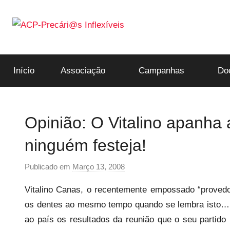
Saltar
para
o
ACP-
conteúdo
Início
Associação
Campanhas
Do
Precári@s
Inflexíveis
Opinião: O Vitalino apan
ninguém festeja!
Publicado em
Março 13, 2008
p
o
Vitalino Canas, o recentemente empossado “provedor
r
os dentes ao mesmo tempo quando se lembra isto… –,
p
ao país os resultados da reunião que o seu partido 
r