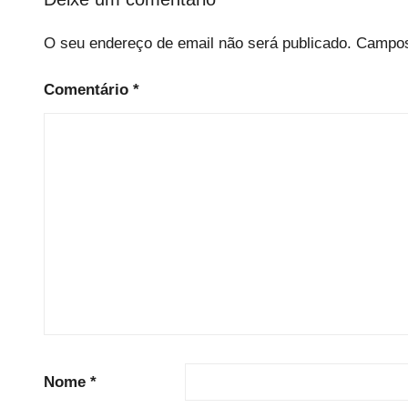
i
O seu endereço de email não será publicado.
Campos
z
e
Comentário
*
d
Nome
*