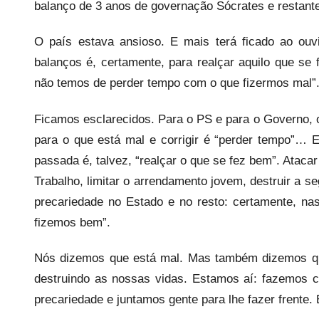
e
balanço de 3 anos de governação Sócrates e restant
c
O país estava ansioso. E mais terá ficado ao ouv
a
r
balanços é, certamente, para realçar aquilo que se
i
não temos de perder tempo com o que fizermos mal”
o
s
Ficamos esclarecidos. Para o PS e para o Governo, 
i
para o que está mal e corrigir é “perder tempo”…
n
passada é, talvez, “realçar o que se fez bem”. Ataca
f
Trabalho, limitar o arrendamento jovem, destruir a s
l
precariedade no Estado e no resto: certamente, nas
e
fizemos bem”.
x
i
Nós dizemos que está mal. Mas também dizemos qu
v
destruindo as nossas vidas. Estamos aí: fazemos 
e
precariedade e juntamos gente para lhe fazer frente
i