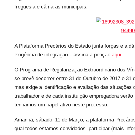
c
freguesia e câmaras municipais.
a
r
i
o
s
A Plataforma Precários do Estado junta forças e a dá
I
exigência de integração – assina a petição
aqui
.
n
f
O Programa de Regularização Extraordinário dos Vín
l
se prevê decorrer entre 31 de Outubro de 2017 e 31 
e
mas exige a identificação e avaliação das situações
x
trabalhador e de cada instituição empregadora serão 
i
tenhamos um papel ativo neste processo.
v
e
Amanhã, sábado, 11 de Março, a plataforma Precáro
i
qual todos estamos convidados participar (mais inf
s