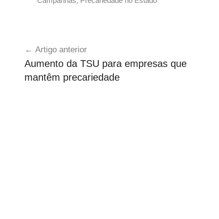
Campanhas
,
Precariedade no Estado
P
r
Navegação
e
Artigo anterior
c
de
Aumento da TSU para empresas que
á
artigos
mantêm precariedade
r
i
o
s
d
o
E
s
t
a
d
o