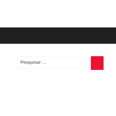
Pesquisar
por:
Pesquisa