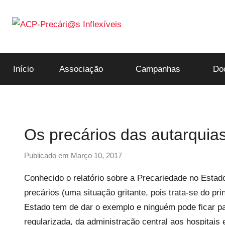
Saltar
para
o
ACP-
conteúdo
Início
Associação
Campanhas
Do
Precári@s
Inflexíveis
Os precários das autarquias
Publicado em
Março 10, 2017
p
o
Conhecido o relatório sobre a Precariedade no Estado
r
precários (uma situação gritante, pois trata-se do p
P
Estado tem de dar o exemplo e ninguém pode ficar pa
r
e
regularizada, da administração central aos hospitais