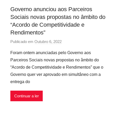
s
Governo anunciou aos Parceiros
I
Sociais novas propostas no âmbito do
n
f
“Acordo de Competitividade e
l
Rendimentos”
e
Publicado em
Outubro 6, 2022
p
x
o
í
Foram ontem anunciadas pelo Governo aos
r
v
Parceiros Sociais novas propostas no âmbito do
P
e
“Acordo de Competitividade e Rendimentos” que o
r
i
Governo quer ver aprovado em simultâneo com a
e
s
entrega do
c
á
r
Continuar a ler
i
o
s