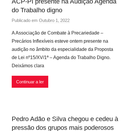
ACP-PI presente na Audição Agenda
n
do Trabalho digno
f
l
Publicado em
Outubro 1, 2022
p
e
o
x
A Associação de Combate à Precariedade –
r
í
Precários Inflexíveis esteve ontem presente na
P
v
audição no âmbito da especialidade da Proposta
r
e
de Lei nº15/XV/1ª – Agenda do Trabalho Digno.
e
i
Deixámos clara
c
s
á
r
Continuar a ler
i
o
s
I
Pedro Adão e Silva chegou e cedeu à
n
pressão dos grupos mais poderosos
f