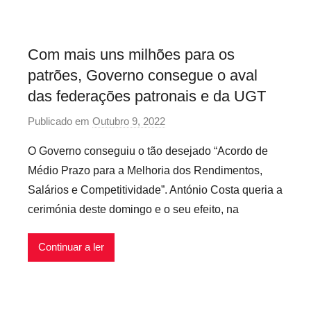
i
o
s
Com mais uns milhões para os
I
patrões, Governo consegue o aval
n
f
das federações patronais e da UGT
l
Publicado em
Outubro 9, 2022
p
e
o
x
O Governo conseguiu o tão desejado “Acordo de
r
í
Médio Prazo para a Melhoria dos Rendimentos,
P
v
Salários e Competitividade”. António Costa queria a
r
e
cerimónia deste domingo e o seu efeito, na
e
i
c
s
Continuar a ler
á
r
i
o