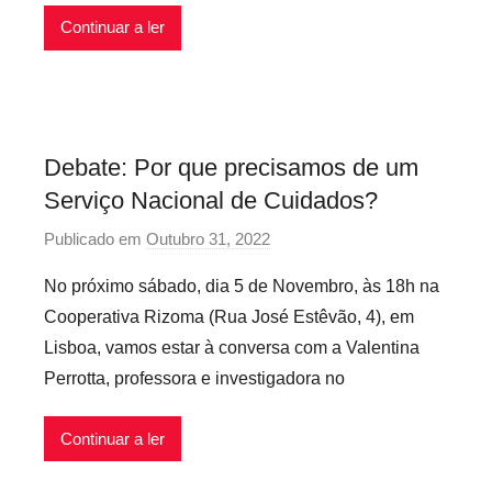
Continuar a ler
á
r
i
o
s
Debate: Por que precisamos de um
I
Serviço Nacional de Cuidados?
n
f
Publicado em
Outubro 31, 2022
p
l
o
e
No próximo sábado, dia 5 de Novembro, às 18h na
r
x
Cooperativa Rizoma (Rua José Estêvão, 4), em
P
í
Lisboa, vamos estar à conversa com a Valentina
r
v
Perrotta, professora e investigadora no
e
e
c
i
Continuar a ler
á
s
r