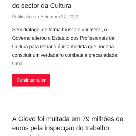
l
do sector da Cultura
e
Publicado em
Setembro 27, 2022
p
x
o
í
Sem diálogo, de forma brusca e unilateral, o
r
v
Governo alterou o Estatuto dos Profissionais da
P
e
Cultura para retirar a única medida que poderia
r
i
constituir um verdadeiro combate à precariedade.
e
s
Uma
c
á
r
Continuar a ler
i
o
s
I
A Glovo foi multada em 79 milhões de
n
euros pela inspecção do trabalho
f
l