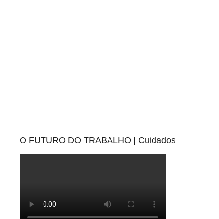
i
s
O FUTURO DO TRABALHO | Cuidados