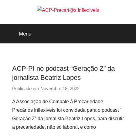
Saltar
para
o
ACP-
conteúdo
Menu
Precári@s
Inflexíveis
ACP-PI no podcast “Geração Z” da
jornalista Beatriz Lopes
Publicado em
Novembro 18, 2022
p
o
A Associação de Combate à Precariedade –
r
Precários Inflexíveis foi convidada para o podcast “
P
Geração Z” da jornalista Beatriz Lopes, para discutir
r
a precariedade, não só laboral, e como
e
c