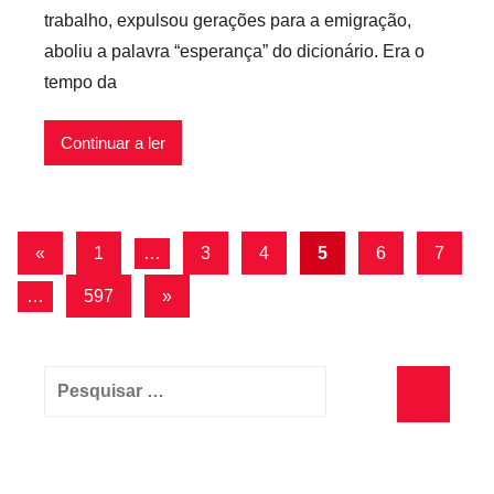
v
trabalho, expulsou gerações para a emigração,
r
e
aboliu a palavra “esperança” do dicionário. Era o
e
i
tempo da
c
s
á
r
Continuar a ler
i
o
s
Navegação
Artigos
«
1
…
3
4
5
6
7
I
anteriores
de
n
Artigos
…
597
»
f
artigos
seguintes
l
e
Pesquisar
x
por:
í
Pesquisa
v
e