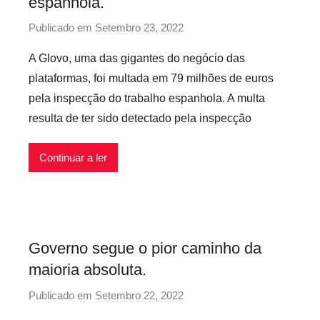
espanhola.
e
Publicado em
Setembro 23, 2022
p
x
o
í
A Glovo, uma das gigantes do negócio das
r
v
plataformas, foi multada em 79 milhões de euros
P
e
pela inspecção do trabalho espanhola. A multa
r
i
resulta de ter sido detectado pela inspecção
e
s
c
Continuar a ler
á
r
i
o
s
Governo segue o pior caminho da
I
maioria absoluta.
n
f
Publicado em
Setembro 22, 2022
p
l
o