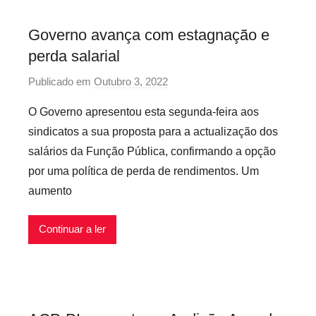
I
Governo avança com estagnação e
n
perda salarial
f
l
Publicado em
Outubro 3, 2022
p
e
o
x
O Governo apresentou esta segunda-feira aos
r
í
sindicatos a sua proposta para a actualização dos
P
v
salários da Função Pública, confirmando a opção
r
e
por uma política de perda de rendimentos. Um
e
i
aumento
c
s
á
r
Continuar a ler
i
o
s
I