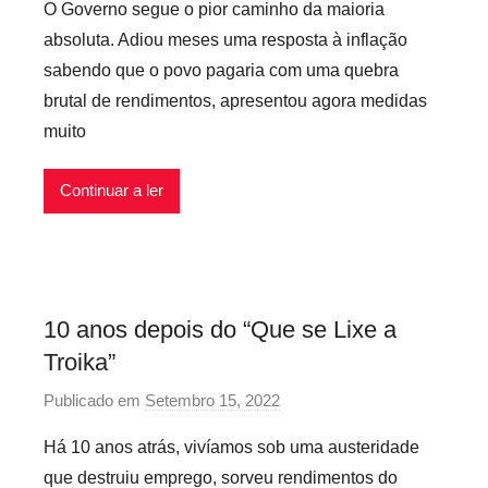
e
O Governo segue o pior caminho da maioria
r
x
absoluta. Adiou meses uma resposta à inflação
P
í
sabendo que o povo pagaria com uma quebra
r
v
brutal de rendimentos, apresentou agora medidas
e
e
muito
c
i
á
s
r
Continuar a ler
i
o
s
I
10 anos depois do “Que se Lixe a
n
Troika”
f
l
Publicado em
Setembro 15, 2022
p
e
o
x
Há 10 anos atrás, vivíamos sob uma austeridade
r
í
que destruiu emprego, sorveu rendimentos do
P