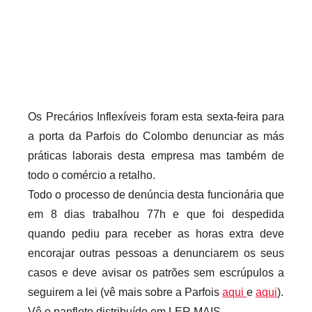
r
i
o
s
i
n
Os Precários Inflexíveis foram esta sexta-feira para
f
a porta da Parfois do Colombo denunciar as más
l
práticas laborais desta empresa mas também de
e
todo o comércio a retalho.
x
Todo o processo de denúncia desta funcionária que
i
em 8 dias trabalhou 77h e que foi despedida
v
quando pediu para receber as horas extra deve
e
i
encorajar outras pessoas a denunciarem os seus
s
casos e deve avisar os patrões sem escrúpulos a
seguirem a lei (vê mais sobre a Parfois
aqui
e
aqui
).
Vê o panfleto distribuído em LER MAIS.