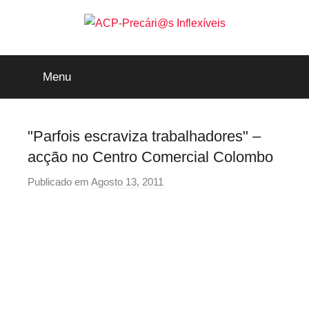
Saltar
para
o
ACP-
conteúdo
Menu
Precári@s
Inflexíveis
"Parfois escraviza trabalhadores" –
acção no Centro Comercial Colombo
Publicado em
Agosto 13, 2011
p
o
r
p
r
e
c
a