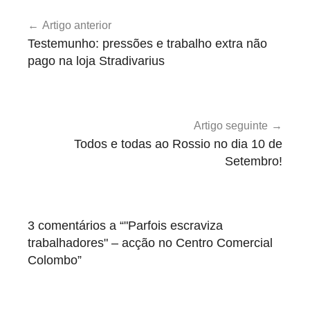
Navegação
n
Artigo anterior
de
c
Testemunho: pressões e trabalho extra não
a
artigos
pago na loja Stradivarius
t
e
g
o
Artigo seguinte
r
Todos e todas ao Rossio no dia 10 de
i
Setembro!
z
e
d
3 comentários a “
"Parfois escraviza
trabalhadores" – acção no Centro Comercial
Colombo
”