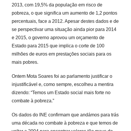
e
2013, com 19,5% da população em risco de
c
pobreza, o que significa um aumento de 1,2 pontos
a
percentuais, face a 2012. Apesar destes dados e de
r
se perspectivar uma situação ainda pior para 2014
i
e 2015, o governo aprovou um orçamento de
o
Estado para 2015 que implica o corte de 100
s
milhões de euros em prestações sociais para os
i
n
mais pobres.
f
Ontem Mota Soares foi ao parlamento justificar o
l
injustificável e, como sempre, escolheu a mentira
e
x
dizendo: “Temos um Estado social mais forte no
i
combate à pobreza.”
v
Os dados do INE confirmam que andámos para trás
e
i
uma década no combate à pobreza e que temos de
s