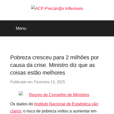
Saltar
para
o
ACP-
conteúdo
Menu
Precári@s
Inflexíveis
Pobreza cresceu para 2 milhões por
causa da crise. Ministro diz que as
coisas estão melhores
Publicado em
Fevereiro 13, 2015
p
o
r
p
Os dados do
Instituto Nacional de Estatística são
r
claros
: o risco de pobreza voltou a aumentar em