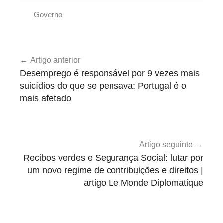
Governo
G
o
Navegação
v
Artigo anterior
de
e
Desemprego é responsável por 9 vezes mais
r
artigos
suicídios do que se pensava: Portugal é o
n
mais afetado
o
Artigo seguinte
Recibos verdes e Segurança Social: lutar por
um novo regime de contribuições e direitos |
artigo Le Monde Diplomatique