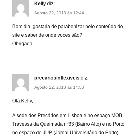
e
Kelly
diz:
d
Agosto 22, 2013 às 12:44
a
Bom dia, gostaria de parabenizar pelo conteúdo do
d
e
site e saber de onde vocês são?
,
Obrigada!
R
e
c
i
precariosinflexiveis
diz:
b
Agosto 22, 2013 às 14:53
o
s
Olá Kelly,
V
e
A sede dos Precários em Lisboa é no espaço MOB
r
Travessa da Queimada nº33 (Bairro Alto) e no Porto
d
no espaço do JUP (Jornal Universitário do Porto):