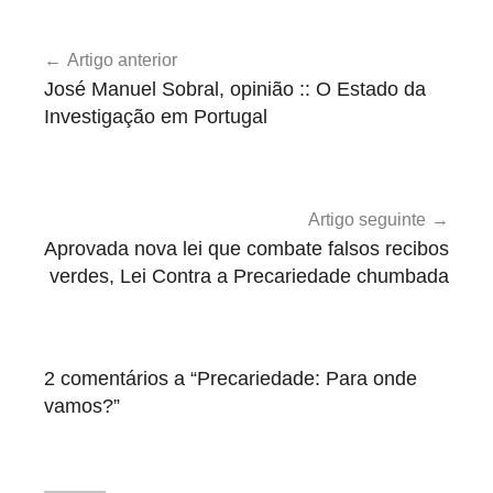
L
Navegação
e
Artigo anterior
de
i
José Manuel Sobral, opinião :: O Estado da
c
artigos
Investigação em Portugal
o
n
t
r
Artigo seguinte
a
Aprovada nova lei que combate falsos recibos
a
verdes, Lei Contra a Precariedade chumbada
P
r
e
2 comentários a “
Precariedade: Para onde
c
vamos?
”
a
r
i