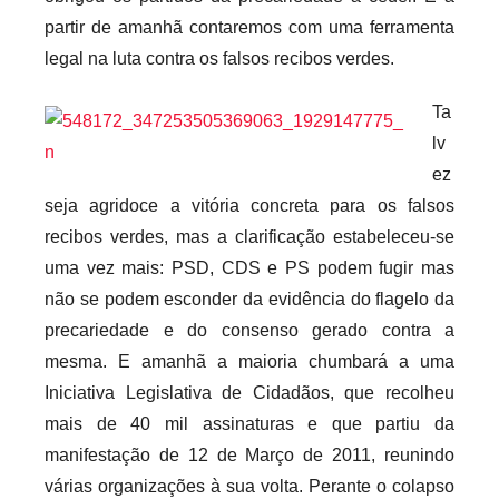
i
partir de amanhã contaremos com uma ferramenta
o
legal na luta contra os falsos recibos verdes.
s
i
Ta
n
lv
f
ez
l
seja agridoce a vitória concreta para os falsos
e
recibos verdes, mas a clarificação estabeleceu-se
x
uma vez mais: PSD, CDS e PS podem fugir mas
i
não se podem esconder da evidência do flagelo da
v
precariedade e do consenso gerado contra a
e
mesma. E amanhã a maioria chumbará a uma
i
Iniciativa Legislativa de Cidadãos, que recolheu
s
mais de 40 mil assinaturas e que partiu da
manifestação de 12 de Março de 2011, reunindo
várias organizações à sua volta. Perante o colapso