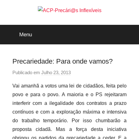
Saltar
para
o
ACP-
conteúdo
Menu
Precári@s
Inflexíveis
Precariedade: Para onde vamos?
Publicado em
Julho 23, 2013
p
o
Vai amanhã a votos uma lei de cidadãos, feita pelo
r
povo e para o povo. A maioria e o PS rejeitaram
p
interferir com a ilegalidade dos contratos a prazo
r
contínuos e com a exploração máxima e intensiva
e
do trabalho temporário. Por isso chumbarão a
c
a
proposta cidadã. Mas a força desta iniciativa
r
obrigou os partidos da precariedade a ceder. E a