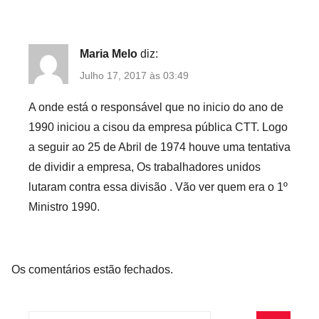
r
a
b
Maria Melo
diz:
a
Julho 17, 2017 às 03:49
l
A onde está o responsável que no inicio do ano de
h
1990 iniciou a cisou da empresa pública CTT. Logo
o
a seguir ao 25 de Abril de 1974 houve uma tentativa
de dividir a empresa, Os trabalhadores unidos
lutaram contra essa divisão . Vão ver quem era o 1º
Ministro 1990.
Os comentários estão fechados.