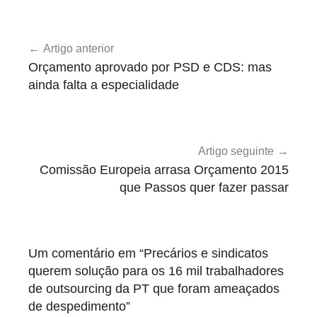
P
Navegação
r
Artigo anterior
de
e
Orçamento aprovado por PSD e CDS: mas
c
artigos
ainda falta a especialidade
á
r
i
o
Artigo seguinte
s
Comissão Europeia arrasa Orçamento 2015
e
que Passos quer fazer passar
m
a
ç
Um comentário em “
Precários e sindicatos
ã
querem solução para os 16 mil trabalhadores
o
de outsourcing da PT que foram ameaçados
,
de despedimento
”
T