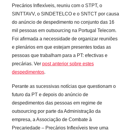
r
Precários Inflexíveis, reuniu com o STPT, o
e
SINTTAVV, o SINDETELCO e o SNTCT por causa
c
do anúncio de despedimento no conjunto das 16
a
mil pessoas em outsourcing na Portugal Telecom.
r
Foi afirmada a necessidade de organizar reuniões
i
e plenários em que estejam presentes todas as
o
pessoas que trabalham para a PT: efectivas e
s
precárias. Ver
post anterior sobre estes
I
n
despedimentos
.
f
Perante as sucessivas notícias que questionam o
l
futuro da PT e depois do anúncio de
e
x
despedimentos das pessoas em regime de
i
outsourcing por parte da Administração da
v
empresa, a Associação de Combate à
e
Precariedade – Precários Inflexíveis teve uma