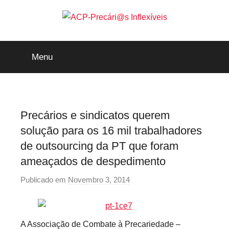
Saltar
para
o
ACP-
conteúdo
Menu
Precári@s
Inflexíveis
Precários e sindicatos querem
solução para os 16 mil trabalhadores
de outsourcing da PT que foram
ameaçados de despedimento
Publicado em
Novembro 3, 2014
p
o
r
P
A Associação de Combate à Precariedade –