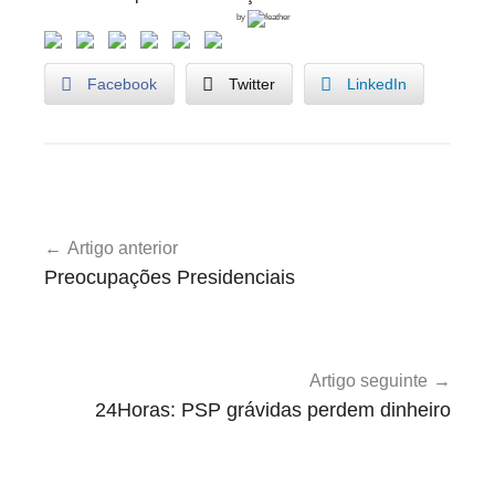
by
Facebook
Twitter
LinkedIn
U
Navegação
n
Artigo anterior
de
c
Preocupações Presidenciais
a
artigos
t
e
g
Artigo seguinte
o
24Horas: PSP grávidas perdem dinheiro
r
i
z