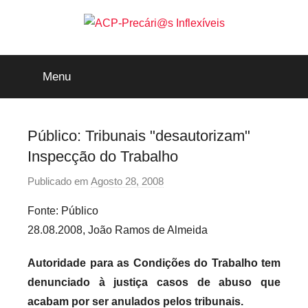
Saltar
para
o
ACP-
conteúdo
Menu
Precári@s
Inflexíveis
Público: Tribunais "desautorizam"
Inspecção do Trabalho
Publicado em
Agosto 28, 2008
p
o
Fonte: Público
r
28.08.2008, João Ramos de Almeida
p
r
Autoridade para as Condições do Trabalho tem
e
denunciado à justiça casos de abuso que
c
acabam por ser anulados pelos tribunais.
a