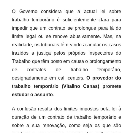
r
O Governo considera que a actual lei sobre
i
trabalho temporário é suficientemente clara para
o
impedir que um contrato se prolongue para lá do
s
limite legal ou se renove abusivamente. Mas, na
i
realidade, os tribunais têm vindo a anular os casos
n
trazidos à justiça pelos próprios inspectores do
f
l
Trabalho que têm posto em causa o prolongamento
e
de contratos de trabalho temporário,
x
designadamente em call centers.
O provedor do
i
trabalho temporário (Vitalino Canas) promete
v
estudar o assunto.
e
i
A confusão resulta dos limites impostos pela lei à
s
duração de um contrato de trabalho temporário e
sobre a sua renovação, como seja os que são