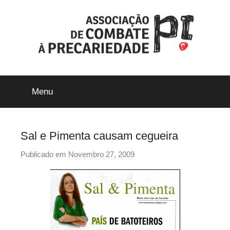
Saltar
para
o
conteúdo
ACP-
Menu
Precári@s
Inflexíveis
Sal e Pimenta causam cegueira
Publicado em
Novembro 27, 2009
p
o
r
p
r
e