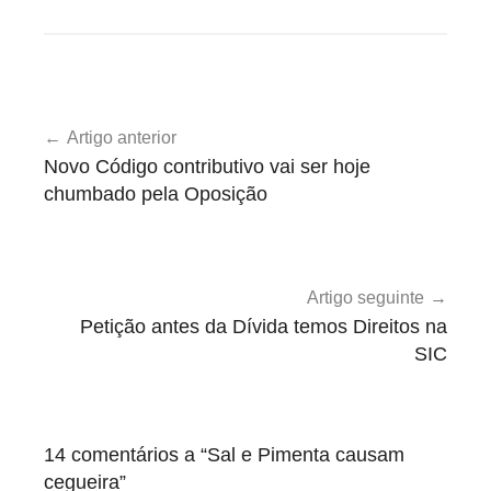
O
Navegação
p
Artigo anterior
de
i
Novo Código contributivo vai ser hoje
n
artigos
chumbado pela Oposição
i
ã
o
Artigo seguinte
Petição antes da Dívida temos Direitos na
SIC
14 comentários a “
Sal e Pimenta causam
cegueira
”