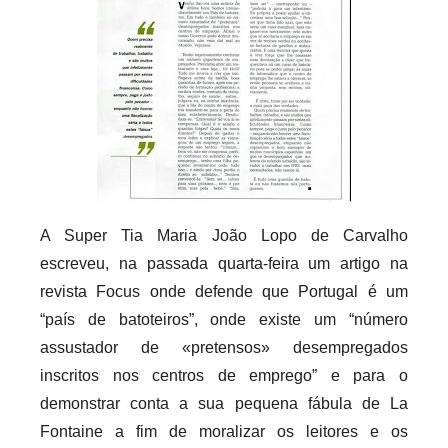
c
a
r
i
o
s
i
n
f
A Super Tia Maria João Lopo de Carvalho
l
escreveu, na passada quarta-feira um artigo na
e
revista Focus onde defende que Portugal é um
x
“país de batoteiros”, onde existe um “número
i
v
assustador de «pretensos» desempregados
e
inscritos nos centros de emprego” e para o
i
demonstrar conta a sua pequena fábula de La
s
Fontaine a fim de moralizar os leitores e os