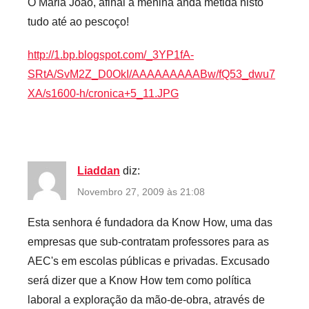
Ó Maria João, afinal a menina anda metida nisto
tudo até ao pescoço!
http://1.bp.blogspot.com/_3YP1fA-
SRtA/SvM2Z_D0OkI/AAAAAAAAABw/fQ53_dwu7
XA/s1600-h/cronica+5_11.JPG
Liaddan
diz:
Novembro 27, 2009 às 21:08
Esta senhora é fundadora da Know How, uma das
empresas que sub-contratam professores para as
AEC's em escolas públicas e privadas. Excusado
será dizer que a Know How tem como política
laboral a exploração da mão-de-obra, através de